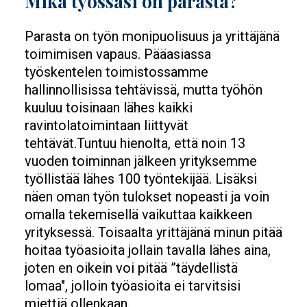
Mikä työssäsi on parasta?
Parasta on työn monipuolisuus ja yrittäjänä
toimimisen vapaus. Pääasiassa
työskentelen toimistossamme
hallinnollisissa tehtävissä, mutta työhön
kuuluu toisinaan lähes kaikki
ravintolatoimintaan liittyvät
tehtävät.Tuntuu hienolta, että noin 13
vuoden toiminnan jälkeen yrityksemme
työllistää lähes 100 työntekijää. Lisäksi
näen oman työn tulokset nopeasti ja voin
omalla tekemisellä vaikuttaa kaikkeen
yrityksessä. Toisaalta yrittäjänä minun pitää
hoitaa työasioita jollain tavalla lähes aina,
joten en oikein voi pitää ”täydellistä
lomaa", jolloin työasioita ei tarvitsisi
miettiä ollenkaan.