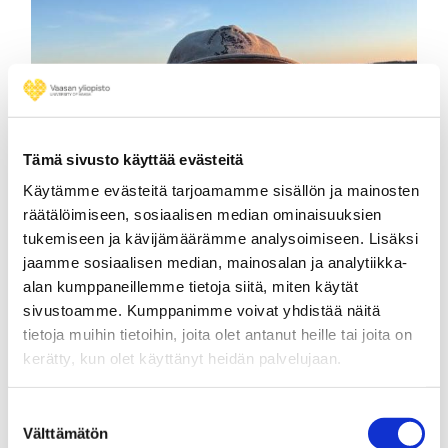
Tämä sivusto käyttää evästeitä
Käytämme evästeitä tarjoamamme sisällön ja mainosten
räätälöimiseen, sosiaalisen median ominaisuuksien
tukemiseen ja kävijämäärämme analysoimiseen. Lisäksi
jaamme sosiaalisen median, mainosalan ja analytiikka-
alan kumppaneillemme tietoja siitä, miten käytät
Jesse Viita-aho
sivustoamme. Kumppanimme voivat yhdistää näitä
tietoja muihin tietoihin, joita olet antanut heille tai joita on
Noise and Vibration Engineer, Wärtsilä
kerätty, kun olet käyttänyt heidän palvelujaan.
Finland Oy
Suostumuksen
Välttämätön
valinta
Tekniikka