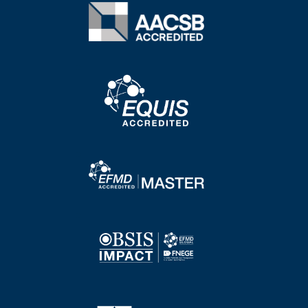
Image
Image
Image
Image