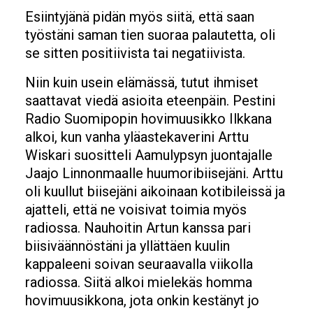
Esiintyjänä pidän myös siitä, että saan
työstäni saman tien suoraa palautetta, oli
se sitten positiivista tai negatiivista.
Niin kuin usein elämässä, tutut ihmiset
saattavat viedä asioita eteenpäin. Pestini
Radio Suomipopin hovimuusikko Ilkkana
alkoi, kun vanha yläastekaverini Arttu
Wiskari suositteli Aamulypsyn juontajalle
Jaajo Linnonmaalle huumoribiisejäni. Arttu
oli kuullut biisejäni aikoinaan kotibileissä ja
ajatteli, että ne voisivat toimia myös
radiossa. Nauhoitin Artun kanssa pari
biisiväännöstäni ja yllättäen kuulin
kappaleeni soivan seuraavalla viikolla
radiossa. Siitä alkoi mielekäs homma
hovimuusikkona, jota onkin kestänyt jo