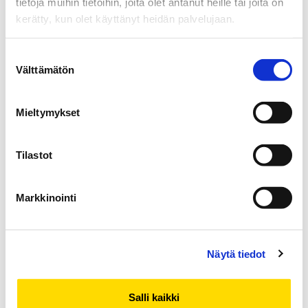
tietoja muihin tietoihin, joita olet antanut heille tai joita on
kerätty, kun olet käyttänyt heidän palvelujaan.
Suostumuksen
Jesse Viita-aho
Välttämätön
valinta
Noise and Vibration Engineer, Wärtsilä
Mieltymykset
Finland Oy
Tilastot
Tekniikka
Markkinointi
Näytä tiedot
Salli kaikki