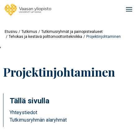
Hyppää
pääsisältöön
Ope
mai
navi
Etusivu
Tutkimus
Tutkimusryhmät ja painopistealueet
Tehokas ja kestävä polttomoottoritekniikka
Projektinjohtaminen
'
Projektinjohtaminen
Tällä sivulla
Yhteystiedot
Tutkimusryhmän alaryhmät