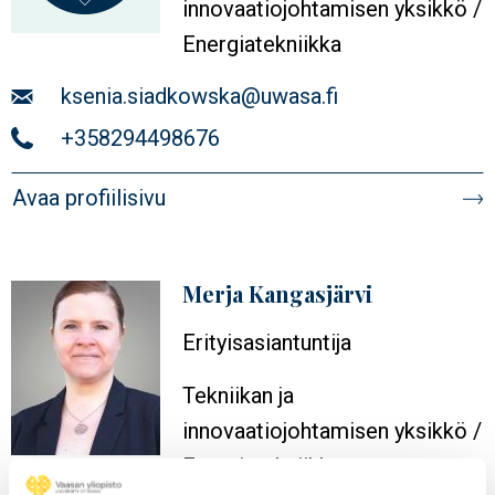
innovaatiojohtamisen yksikkö /
Energiatekniikka
Sähköposti
ksenia.siadkowska@uwasa.fi
Puhelin
+358294498676
Avaa profiilisivu
Merja Kangasjärvi
Profiilikuva
Erityisasiantuntija
Tekniikan ja
innovaatiojohtamisen yksikkö /
Energiatekniikka