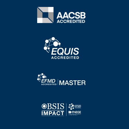
Image
Image
Image
Image