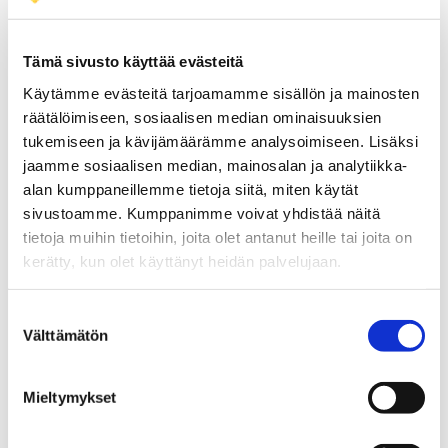
Sähköposti
merja.kangasjarvi@uwasa.fi
Puhelin
+358294498205
Tämä sivusto käyttää evästeitä
Käytämme evästeitä tarjoamamme sisällön ja mainosten
Avaa profiilisivu
räätälöimiseen, sosiaalisen median ominaisuuksien
tukemiseen ja kävijämäärämme analysoimiseen. Lisäksi
jaamme sosiaalisen median, mainosalan ja analytiikka-
alan kumppaneillemme tietoja siitä, miten käytät
sivustoamme. Kumppanimme voivat yhdistää näitä
tietoja muihin tietoihin, joita olet antanut heille tai joita on
Tutkimusryhmän
kerätty, kun olet käyttänyt heidän palvelujaan.
alaryhmät
Suostumuksen
Välttämätön
valinta
Polttoainetutkimus
Mieltymykset
Ohjaus