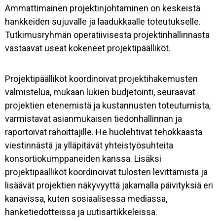
Ammattimainen projektinjohtaminen on keskeistä
hankkeiden sujuvalle ja laadukkaalle toteutukselle.
Tutkimusryhmän operatiivisesta projektinhallinnasta
vastaavat useat kokeneet projektipäälliköt.
Projektipäälliköt koordinoivat projektihakemusten
valmistelua, mukaan lukien budjetointi, seuraavat
projektien etenemistä ja kustannusten toteutumista,
varmistavat asianmukaisen tiedonhallinnan ja
raportoivat rahoittajille. He huolehtivat tehokkaasta
viestinnästä ja ylläpitävät yhteistyösuhteita
konsortiokumppaneiden kanssa. Lisäksi
projektipäälliköt koordinoivat tulosten levittämistä ja
lisäävät projektien näkyvyyttä jakamalla päivityksiä eri
kanavissa, kuten sosiaalisessa mediassa,
hanketiedotteissa ja uutisartikkeleissa.