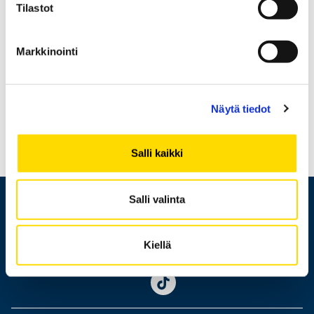
Simulointi ja mallintaminen
Tilastot
Kokeellinen tutkimus
Projektinjohtaminen
Markkinointi
Tutkimusryhmän pääsivu
Näytä tiedot
Salli kaikki
Salli valinta
Kiellä