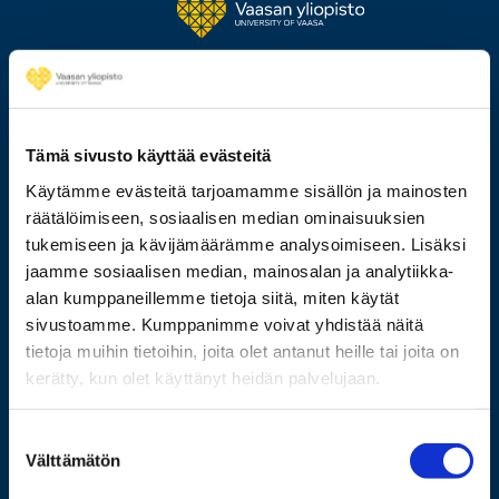
Tämä sivusto käyttää evästeitä
Käytämme evästeitä tarjoamamme sisällön ja mainosten
räätälöimiseen, sosiaalisen median ominaisuuksien
029 449 8000
tukemiseen ja kävijämäärämme analysoimiseen. Lisäksi
jaamme sosiaalisen median, mainosalan ja analytiikka-
Wolffintie 32
alan kumppaneillemme tietoja siitä, miten käytät
FI-65200 Vaasa PL 700
sivustoamme. Kumppanimme voivat yhdistää näitä
65101 Vaasa
tietoja muihin tietoihin, joita olet antanut heille tai joita on
kerätty, kun olet käyttänyt heidän palvelujaan.
Lisää yhteystietoja
Suostumuksen
Välttämätön
valinta