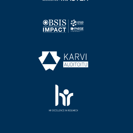
Image
Image
Image