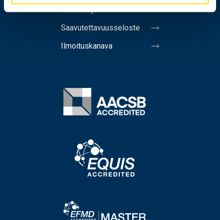
Tietosuoja
Saavutettavuusseloste
Ilmoituskanava
Image
Image
Image