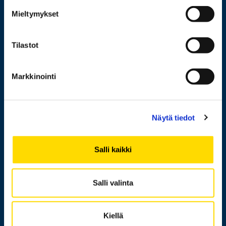
Opiskelijaksi
Mieltymykset
Tutkimus
Yhteistyö
Tilastot
Uutishuone
Yliopisto
Markkinointi
Näytä tiedot
Henkilöhaku
Yhteystiedot
Salli kaikki
Laskutusosoite
Medialle
Salli valinta
Messi
Kiellä
Tietoa sivustosta