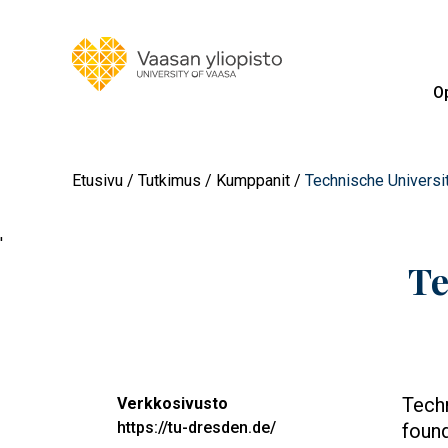
Op
Etusivu
Tutkimus
Kumppanit
Technische Universi
'
Te
Techn
Verkkosivusto
https://tu-dresden.de/
found