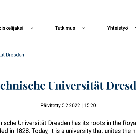
Hyppää
pääsisältöön
iskelijaksi
Tutkimus
Yhteistyö
Näytä
Näytä
alavalikko
alavalikko
Opiskelijaksi
Tutkimus
tät Dresden
chnische Universität Dres
Päivitetty 5.2.2022 | 15:20
ische Universität Dresden has its roots in the Roy
ed in 1828. Today, it is a university that unites the