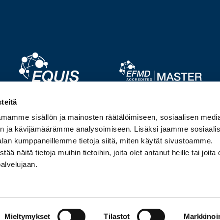
Image
Image
teitä
mamme sisällön ja mainosten räätälöimiseen, sosiaalisen medi
Image
Image
n ja kävijämäärämme analysoimiseen. Lisäksi jaamme sosiaali
alan kumppaneillemme tietoja siitä, miten käytät sivustoamme.
näitä tietoja muihin tietoihin, joita olet antanut heille tai joita 
palvelujaan.
Mieltymykset
Tilastot
Markkinoin