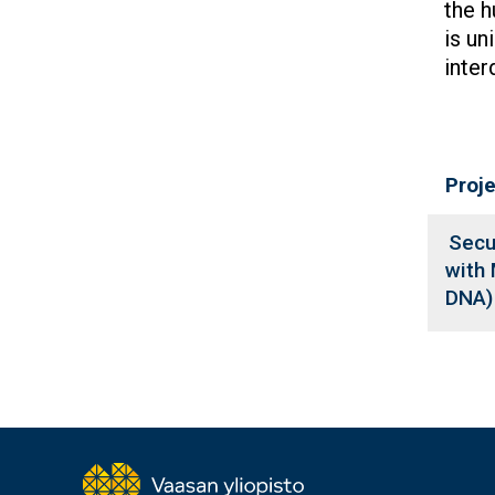
the h
is un
inter
Proj
Secu
with
DNA)