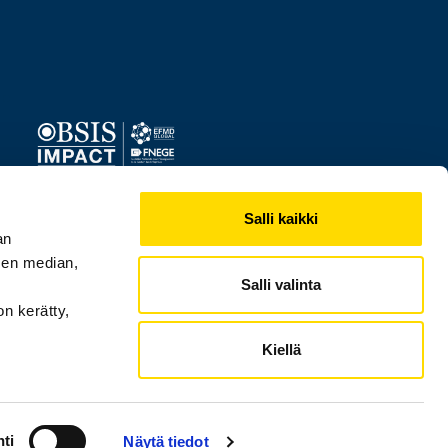
Image
Salli kaikki
an
sen median,
Salli valinta
on kerätty,
Kiellä
ti
Näytä tiedot