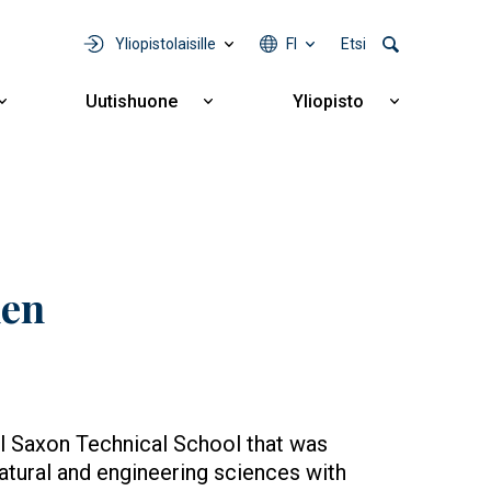
Yliopistolaisille
FI
Etsi
Uutishuone
Yliopisto
Näytä
Näytä
Näytä
alavalikko
alavalikko
alavalikko
Yhteistyö
Uutishuone
Yliopisto
den
al Saxon Technical School that was
 natural and engineering sciences with