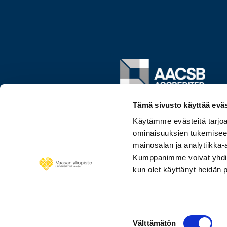
Image
Tämä sivusto käyttää eväs
Käytämme evästeitä tarjoa
ominaisuuksien tukemisee
mainosalan ja analytiikka-
Kumppanimme voivat yhdistää 
kun olet käyttänyt heidän 
Suostumuksen
Välttämätön