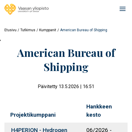
Hyppää
pääsisältöön
Ope
mai
navi
Etusivu
Tutkimus
Kumppanit
American Bureau of Shipping
'
American Bureau of
Shipping
Päivitetty 13.5.2026 | 16:51
Hankkeen
Projektikumppani
kesto
H4PERION - Hydrogen
06/2026
-