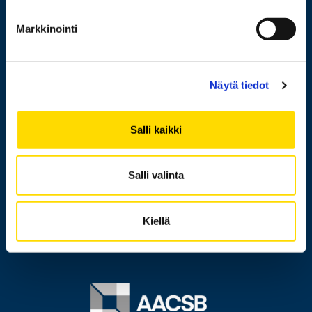
Henkilöhaku
Markkinointi
Yhteystiedot
Laskutusosoite
Näytä tiedot
Medialle
Messi
Salli kaikki
Tietoa sivustosta
Tietosuoja
Salli valinta
Saavutettavuusseloste
Kiellä
Ilmoituskanava
Image