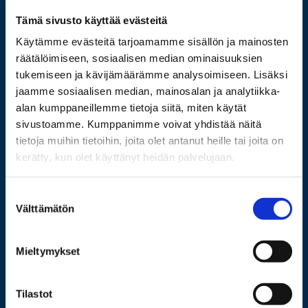
Tämä sivusto käyttää evästeitä
Wolffintie 32
FI-65200 Vaasa PL 700
Käytämme evästeitä tarjoamamme sisällön ja mainosten
65101 Vaasa
räätälöimiseen, sosiaalisen median ominaisuuksien
tukemiseen ja kävijämäärämme analysoimiseen. Lisäksi
jaamme sosiaalisen median, mainosalan ja analytiikka-
Lisää yhteystietoja
alan kumppaneillemme tietoja siitä, miten käytät
sivustoamme. Kumppanimme voivat yhdistää näitä
tietoja muihin tietoihin, joita olet antanut heille tai joita on
Opiskelijaksi
kerätty, kun olet käyttänyt heidän palvelujaan.
Tutkimus
Suostumuksen
Yhteistyö
Välttämätön
valinta
Uutishuone
Mieltymykset
Yliopisto
Tilastot