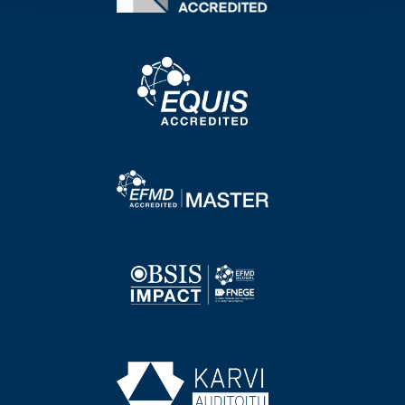
Image
Image
Image
Image