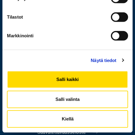
Yhteistyö
Uutishuone
Tilastot
Yliopisto
Markkinointi
Henkilöhaku
Näytä tiedot
Yhteystiedot
Laskutusosoite
Salli kaikki
Medialle
Messi
Salli valinta
Tietoa sivustosta
Kiellä
Tietosuoja
Saavutettavuusseloste