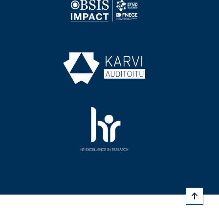
Image
Image