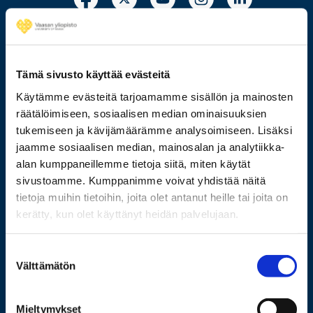
Tämä sivusto käyttää evästeitä
029 449 8000
Käytämme evästeitä tarjoamamme sisällön ja mainosten
räätälöimiseen, sosiaalisen median ominaisuuksien
tukemiseen ja kävijämäärämme analysoimiseen. Lisäksi
Wolffintie 32
jaamme sosiaalisen median, mainosalan ja analytiikka-
FI-65200 Vaasa PL 700
alan kumppaneillemme tietoja siitä, miten käytät
65101 Vaasa
sivustoamme. Kumppanimme voivat yhdistää näitä
tietoja muihin tietoihin, joita olet antanut heille tai joita on
Lisää yhteystietoja
kerätty, kun olet käyttänyt heidän palvelujaan.
Suostumuksen
Välttämätön
Opiskelijaksi
valinta
Tutkimus
Mieltymykset