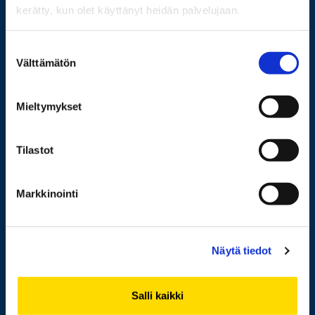
kerätty, kun olet käyttänyt heidän palvelujaan.
Wolffintie 32
Suostumuksen
FI-65200 Vaasa PL 700
Välttämätön
valinta
65101 Vaasa
Mieltymykset
Lisää yhteystietoja
Tilastot
Opiskelijaksi
Markkinointi
Tutkimus
Yhteistyö
Näytä tiedot
Uutishuone
Yliopisto
Salli kaikki