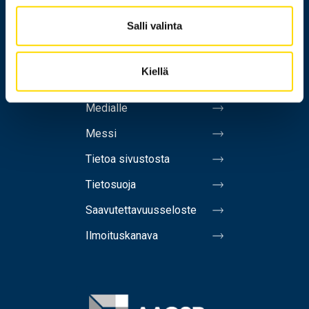
Salli valinta
Henkilöhaku
Yhteystiedot
Kiellä
Laskutusosoite
Medialle
Messi
Tietoa sivustosta
Tietosuoja
Saavutettavuusseloste
Ilmoituskanava
Image