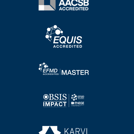
Image
Image
Image
Image