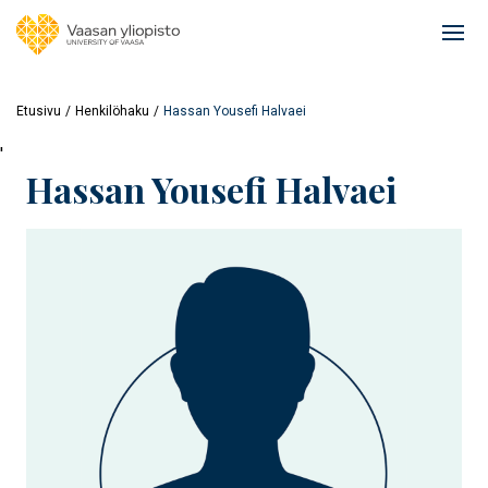
Hyppää
pääsisältöön
Ope
mai
navi
Etusivu
Henkilöhaku
Hassan Yousefi Halvaei
'
Hassan Yousefi Halvaei