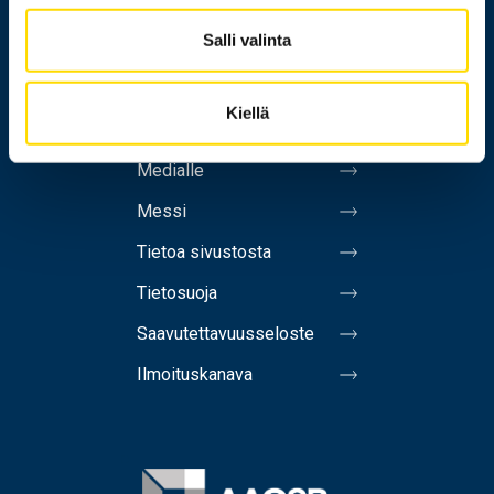
Salli valinta
Henkilöhaku
Yhteystiedot
Kiellä
Laskutusosoite
Medialle
Messi
Tietoa sivustosta
Tietosuoja
Saavutettavuusseloste
Ilmoituskanava
Image