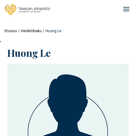
Hyppää
pääsisältöön
Ope
mai
navi
Etusivu
Henkilöhaku
Huong Le
'
Huong Le