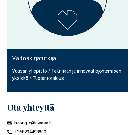
Väitöskirjatutkija
Vaasan yliopisto / Tekniikan ja innovaatiojohtamisen
yksikkö / Tuotantotalous
Ota yhteyttä
huong.le@uwasa.fi
+358294498800