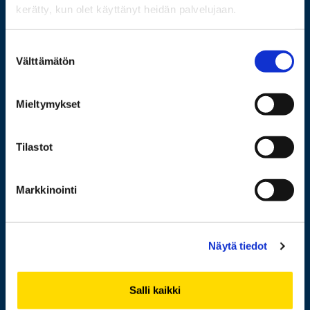
kerätty, kun olet käyttänyt heidän palvelujaan.
Wolffintie 32
Suostumuksen
FI-65200 Vaasa PL 700
Välttämätön
valinta
65101 Vaasa
Mieltymykset
Lisää yhteystietoja
Tilastot
Opiskelijaksi
Markkinointi
Tutkimus
Yhteistyö
Näytä tiedot
Uutishuone
Yliopisto
Salli kaikki