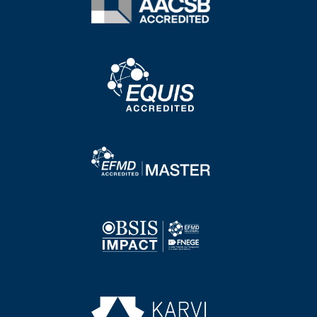
Image
Image
Image
Image