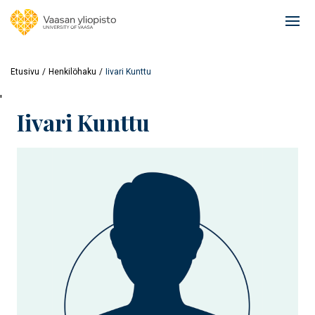
Hyppää
pääsisältöön
Ope
mai
navi
Etusivu
Henkilöhaku
Iivari Kunttu
'
Iivari Kunttu