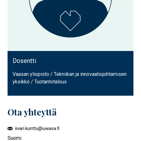
Dosentti
Vaasan yliopisto / Tekniikan ja innovaatiojohtamisen
yksikkö / Tuotantotalous
Ota yhteyttä
iivari.kunttu@uwasa.fi
Suomi