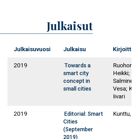
Julkaisut
Julkaisuvuosi
Julkaisu
Kirjoittaja
2019
Ruohomaa
Towards a
Heikki;
smart city
Salminen,
concept in
Vesa; Kunt
small cities
Iivari
2019
Kunttu, Iiv
Editorial: Smart
Cities
(September
2019)