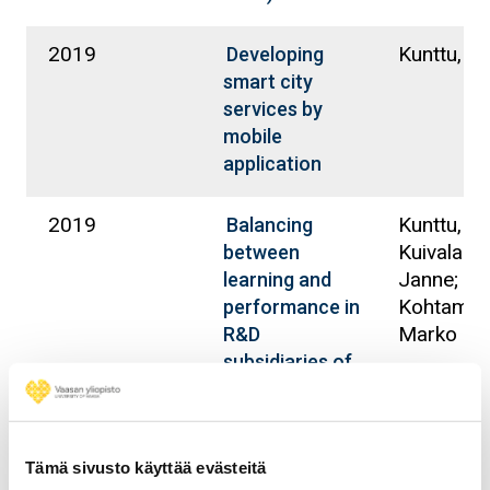
2019
Kunttu, Iiv
Developing
smart city
services by
mobile
application
2019
Kunttu, Iiv
Balancing
Kuivalaine
between
Janne;
learning and
Kohtamäki
performance in
Marko
R&D
subsidiaries of
global
technology
companies –
Tämä sivusto käyttää evästeitä
multiple case