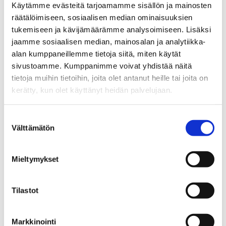
study
Käytämme evästeitä tarjoamamme sisällön ja mainosten
räätälöimiseen, sosiaalisen median ominaisuuksien
tukemiseen ja kävijämäärämme analysoimiseen. Lisäksi
2019
Camarda,
Rapid product
jaamme sosiaalisen median, mainosalan ja analytiikka-
Charles. J.
development
alan kumppaneillemme tietoja siitä, miten käytät
Scotti,
methods in
sivustoamme. Kumppanimme voivat yhdistää näitä
Stephen;
practice – case
tietoja muihin tietoihin, joita olet antanut heille tai joita on
Kunttu, Iiv
studies from
kerätty, kun olet käyttänyt heidän palvelujaan.
Perttula, A
industrial
production and
Suostumuksen
technology
Välttämätön
valinta
development
Mieltymykset
Sivutus
Sivu 1
Seuraava sivu
››
Tilastot
Markkinointi