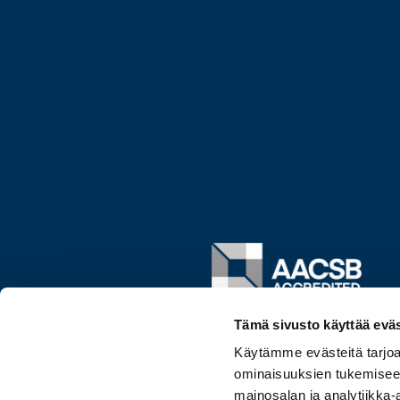
Image
Tämä sivusto käyttää eväs
Käytämme evästeitä tarjoa
ominaisuuksien tukemisee
mainosalan ja analytiikka-