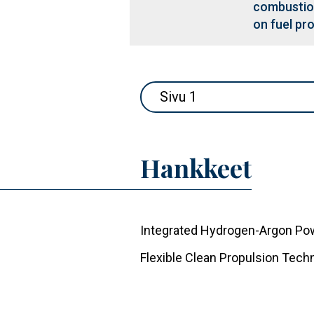
combustion
on fuel pr
Sivutus
Sivu 1
Hankkeet
Integrated Hydrogen-Argon Pow
Flexible Clean Propulsion Tech