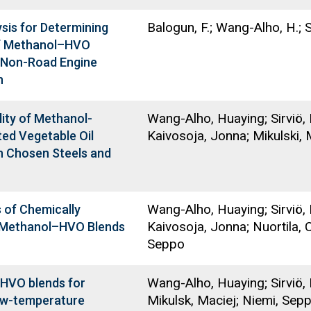
Balogun, F.; Wang-Alho, H.; Si
sis for Determining
of Methanol–HVO
r Non-Road Engine
n
Wang-Alho, Huaying; Sirviö, K
ity of Methanol-
Kaivosoja, Jonna; Mikulski, 
ed Vegetable Oil
h Chosen Steels and
Wang-Alho, Huaying; Sirviö, 
 of Chemically
Kaivosoja, Jonna; Nuortila, C
d Methanol–HVO Blends
Seppo
Wang-Alho, Huaying; Sirviö, 
HVO blends for
Mikulsk, Maciej; Niemi, Sep
low-temperature