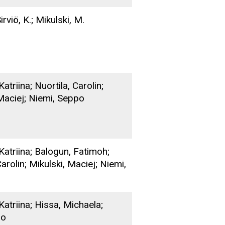
rviö, K.; Mikulski, M.
atriina; Nuortila, Carolin;
Maciej; Niemi, Seppo
Katriina; Balogun, Fatimoh;
arolin; Mikulski, Maciej; Niemi,
Katriina; Hissa, Michaela;
po