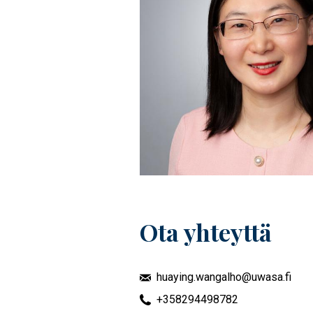
Ota yhteyttä
huaying.wangalho@uwasa.fi
+358294498782