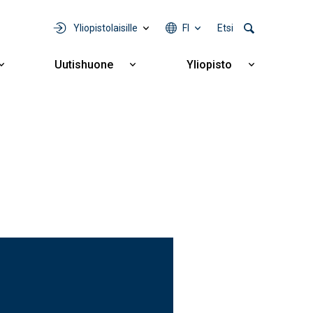
Yliopistolaisille
FI
Etsi
Uutishuone
Yliopisto
Näytä
Näytä
Näytä
alavalikko
alavalikko
alavalikko
Yhteistyö
Uutishuone
Yliopisto