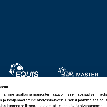
Image
Image
teitä
mamme sisällön ja mainosten räätälöimiseen, sosiaalisen medi
Image
Image
n ja kävijämäärämme analysoimiseen. Lisäksi jaamme sosiaali
alan kumppaneillemme tietoja siitä, miten käytät sivustoamme.