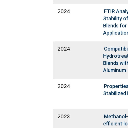
2024
FTIR Analy
Stability 
Blends fo
Applicatio
2024
Compatibil
Hydrotreat
Blends wit
Aluminum
2024
Properties
Stabilize
2023
Methanol-
efficient 