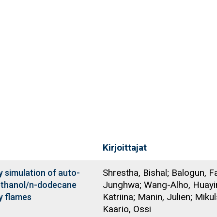
Kirjoittajat
Shrestha, Bishal; Balogun, F
 simulation of auto-
Junghwa; Wang-Alho, Huaying
methanol/n-dodecane
Katriina; Manin, Julien; Miku
y flames
Kaario, Ossi