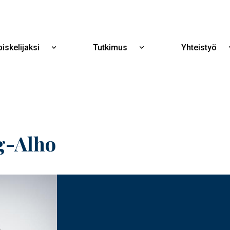
Hyppää
pääsisältöön
iskelijaksi
Tutkimus
Yhteistyö
Näytä
Näytä
alavalikko
alavalikko
Opiskelijaksi
Tutkimus
g-Alho