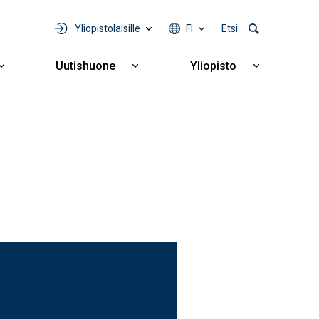
Yliopistolaisille
FI
Etsi
Uutishuone
Yliopisto
Näytä
Näytä
Näytä
alavalikko
alavalikko
alavalikko
Yhteistyö
Uutishuone
Yliopisto