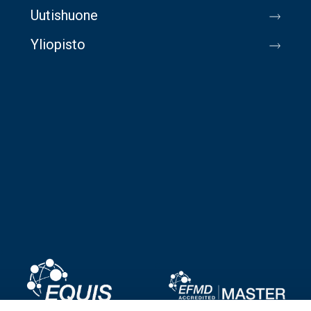
Uutishuone
Yliopisto
Image
Image