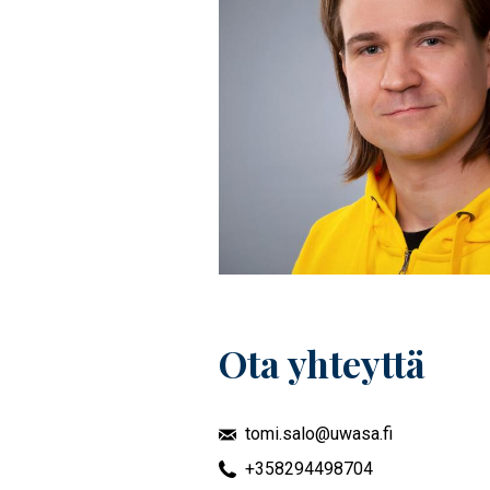
Ota yhteyttä
tomi.salo@uwasa.fi
+358294498704