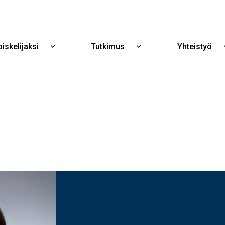
Hyppää
pääsisältöön
iskelijaksi
Tutkimus
Yhteistyö
Näytä
Näytä
alavalikko
alavalikko
Opiskelijaksi
Tutkimus