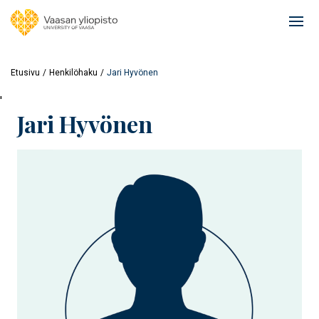
Hyppää
pääsisältöön
Ope
mai
navi
Etusivu
Henkilöhaku
Jari Hyvönen
'
Jari Hyvönen