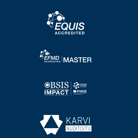
Image
Image
Image
Image