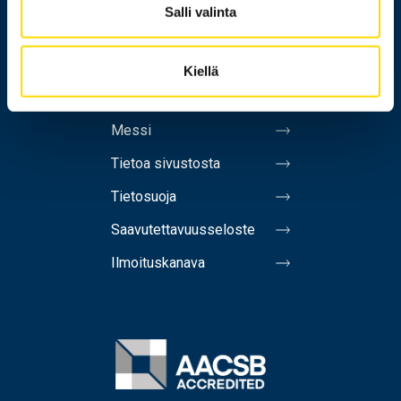
Salli valinta
Yhteystiedot
Laskutusosoite
Kiellä
Medialle
Messi
Tietoa sivustosta
Tietosuoja
Saavutettavuusseloste
Ilmoituskanava
Image