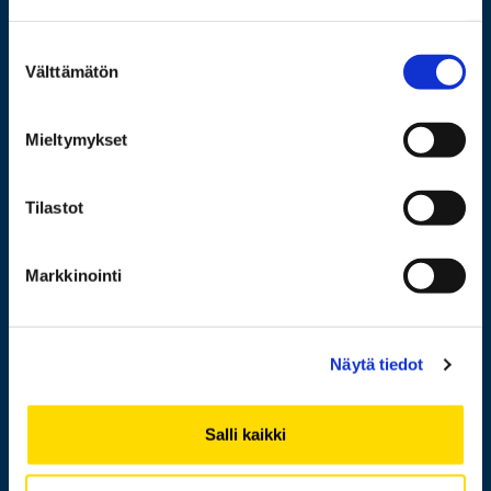
Wolffintie 32
FI-65200 Vaasa PL 700
Suostumuksen
65101 Vaasa
Välttämätön
valinta
Lisää yhteystietoja
Mieltymykset
Tilastot
Opiskelijaksi
Tutkimus
Markkinointi
Yhteistyö
Uutishuone
Näytä tiedot
Yliopisto
Salli kaikki
Henkilöhaku