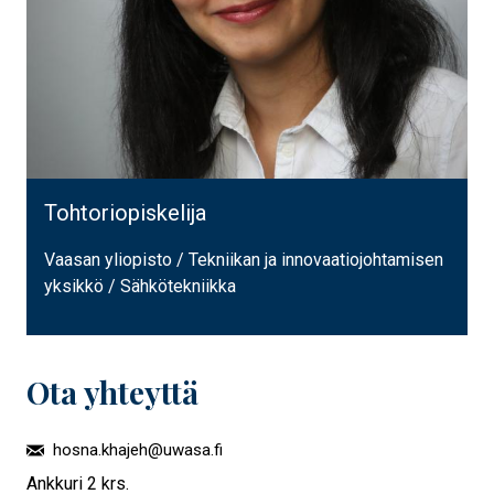
Tohtoriopiskelija
Vaasan yliopisto / Tekniikan ja innovaatiojohtamisen
yksikkö / Sähkötekniikka
Ota yhteyttä
hosna.khajeh@uwasa.fi
Ankkuri 2 krs.