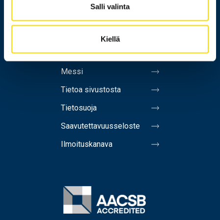
Salli valinta
Yhteystiedot
Laskutusosoite
Kiellä
Medialle
Messi
Tietoa sivustosta
Tietosuoja
Saavutettavuusseloste
Ilmoituskanava
Image