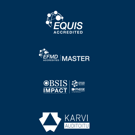
Image
Image
Image
Image