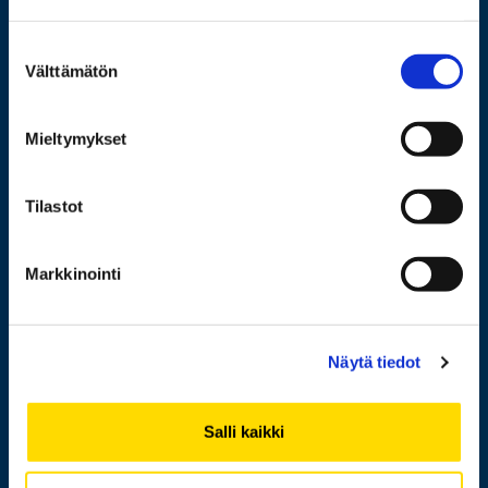
Wolffintie 32
FI-65200 Vaasa PL 700
Suostumuksen
65101 Vaasa
Välttämätön
valinta
Lisää yhteystietoja
Mieltymykset
Tilastot
Opiskelijaksi
Tutkimus
Markkinointi
Yhteistyö
Uutishuone
Näytä tiedot
Yliopisto
Salli kaikki
Henkilöhaku