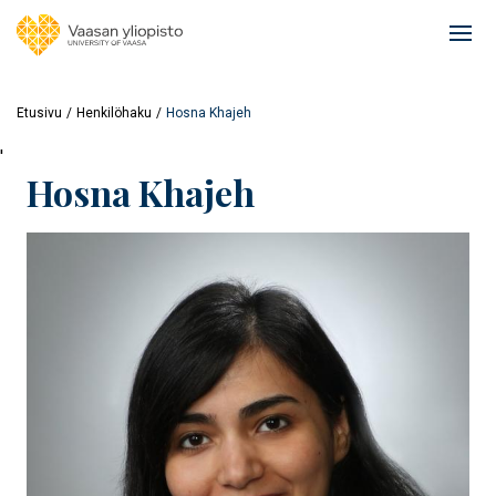
Hyppää
pääsisältöön
Ope
mai
navi
Etusivu
Henkilöhaku
Hosna Khajeh
'
Hosna Khajeh