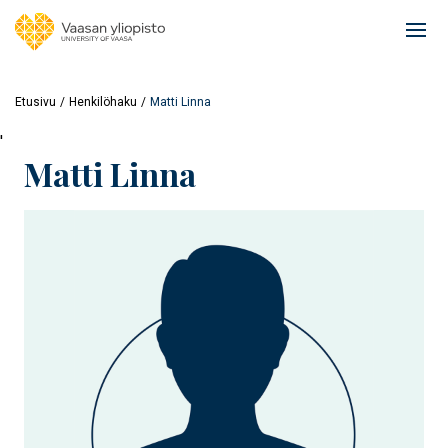
Hyppää
pääsisältöön
Ope
mai
navi
Etusivu
Henkilöhaku
Matti Linna
'
Matti Linna