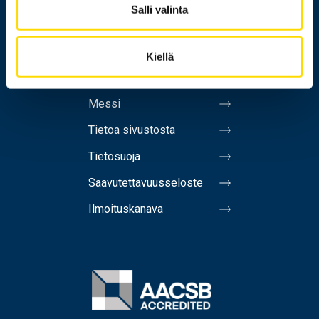
Salli valinta
Yhteystiedot
Laskutusosoite
Kiellä
Medialle
Messi
Tietoa sivustosta
Tietosuoja
Saavutettavuusseloste
Ilmoituskanava
Image