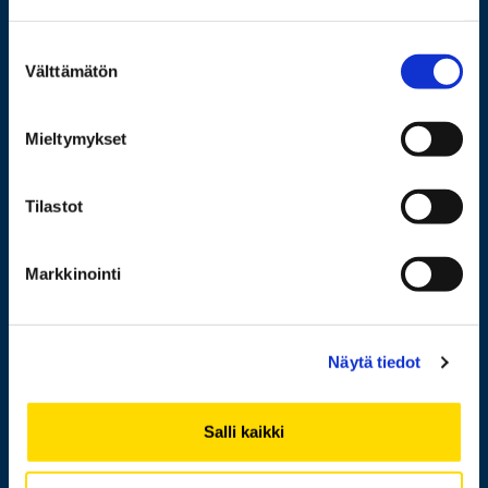
Wolffintie 32
FI-65200 Vaasa PL 700
Suostumuksen
65101 Vaasa
Välttämätön
valinta
Lisää yhteystietoja
Mieltymykset
Tilastot
Opiskelijaksi
Tutkimus
Markkinointi
Yhteistyö
Uutishuone
Näytä tiedot
Yliopisto
Salli kaikki
Henkilöhaku