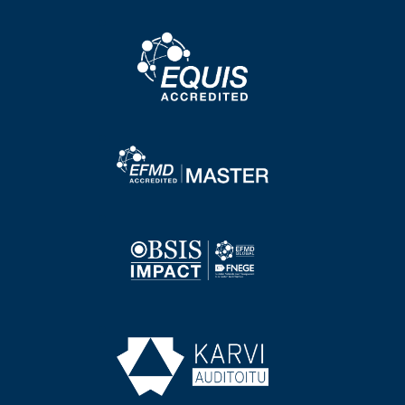
Image
Image
Image
Image