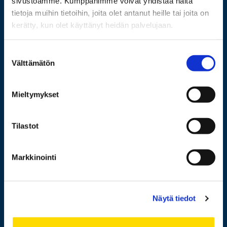
sivustoamme. Kumppanimme voivat yhdistää näitä
tietoja muihin tietoihin, joita olet antanut heille tai joita on
kerätty, kun olet käyttänyt heidän palvelujaan.
029 449 8000
Suostumuksen
Wolffintie 32
Välttämätön
valinta
FI-65200 Vaasa PL 700
65101 Vaasa
Mieltymykset
Lisää yhteystietoja
Tilastot
Markkinointi
Opiskelijaksi
Tutkimus
Yhteistyö
Näytä tiedot
Uutishuone