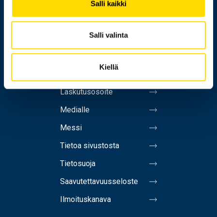
Salli kaikki
Yliopisto
Salli valinta
Henkilöhaku
Kiellä
Yhteystiedot
Laskutusosoite
Medialle
Messi
Tietoa sivustosta
Tietosuoja
Saavutettavuusseloste
Ilmoituskanava