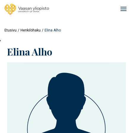
Hyppää
pääsisältöön
Ope
mai
navi
Etusivu
Henkilöhaku
Elina Alho
'
Elina Alho