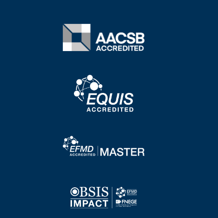
Image
Image
Image
Image