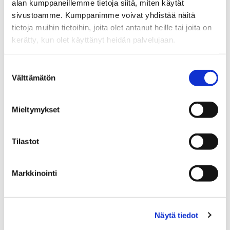
alan kumppaneillemme tietoja siitä, miten käytät
sivustoamme. Kumppanimme voivat yhdistää näitä
Moduulin rakenne
tietoja muihin tietoihin, joita olet antanut heille tai joita on
kerätty, kun olet käyttänyt heidän palvelujaan.
Koulutuksissa yksi teema kattaa yksi, kaksi tai
puoli koulutuspäivää. Yksi osa on yleensä
Suostumuksen
Välttämätön
kaksipäiväinen. Oikeudet muutoksiin pidätetään.
valinta
Mieltymykset
Hyvinvointi ja työelämä
Ihminen organisaation jäsenenä:
Tilastot
Työhyvinvointi yksilön ja ryhmä toimintana
HR-analytiikka
Markkinointi
Organisaation strategisen osaamisen
määrittely ja varmistaminen
Näytä tiedot