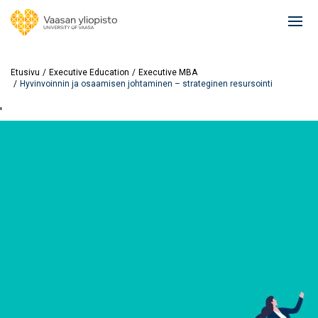
Hyppää
pääsisältöön
Ope
mai
navi
Etusivu
Executive Education
Executive MBA
Hyvinvoinnin ja osaamisen johtaminen – strateginen resursointi
'
Image