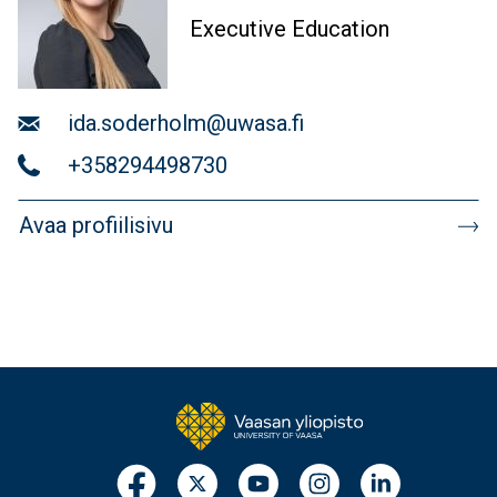
Executive Education
Sähköposti
ida.soderholm@uwasa.fi
Puhelin
+358294498730
Avaa profiilisivu