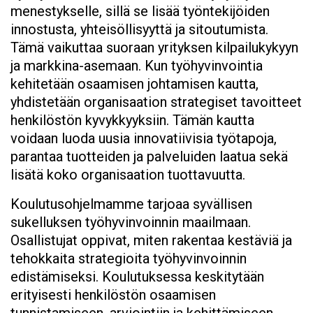
menestykselle, sillä se lisää työntekijöiden
innostusta, yhteisöllisyyttä ja sitoutumista.
Tämä vaikuttaa suoraan yrityksen kilpailukykyyn
ja markkina-asemaan. Kun työhyvinvointia
kehitetään osaamisen johtamisen kautta,
yhdistetään organisaation strategiset tavoitteet
henkilöstön kyvykkyyksiin. Tämän kautta
voidaan luoda uusia innovatiivisia työtapoja,
parantaa tuotteiden ja palveluiden laatua sekä
lisätä koko organisaation tuottavuutta.
Koulutusohjelmamme tarjoaa syvällisen
sukelluksen työhyvinvoinnin maailmaan.
Osallistujat oppivat, miten rakentaa kestäviä ja
tehokkaita strategioita työhyvinvoinnin
edistämiseksi. Koulutuksessa keskitytään
erityisesti henkilöstön osaamisen