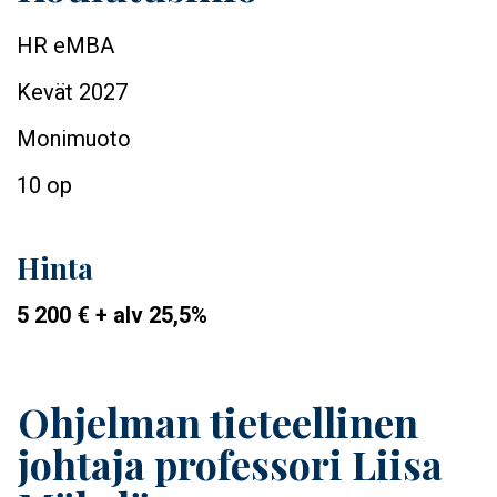
HR eMBA
Kevät 2027
Monimuoto
10 op
Hinta
5 200 € + alv 25,5%
Banner
Ohjelman tieteellinen
Title
johtaja professori Liisa