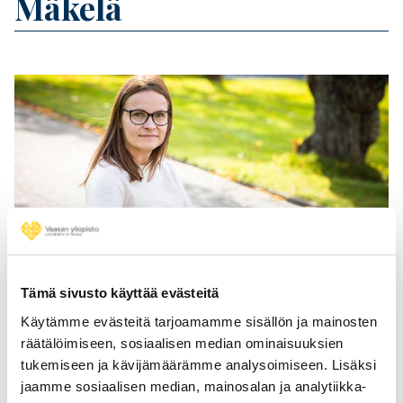
Mäkelä
Feature image
Tämä sivusto käyttää evästeitä
Käytämme evästeitä tarjoamamme sisällön ja mainosten
Banner
Yhteystiedot
räätälöimiseen, sosiaalisen median ominaisuuksien
target
tukemiseen ja kävijämäärämme analysoimiseen. Lisäksi
jaamme sosiaalisen median, mainosalan ja analytiikka-