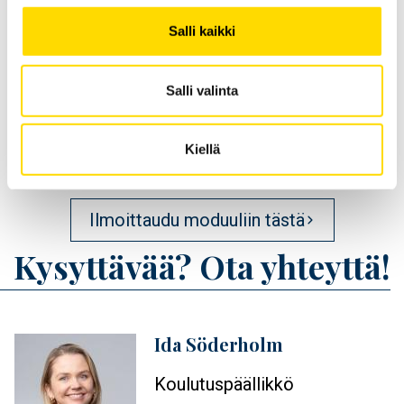
Strateginen hyvinvointi ja tuloksellisuus
Salli kaikki
Workshop
Salli valinta
Ilmoittauminen
Kiellä
Ilmoittaudu moduuliin tästä
Kysyttävää? Ota yhteyttä!
Ida Söderholm
Profiilikuva
Koulutuspäällikkö