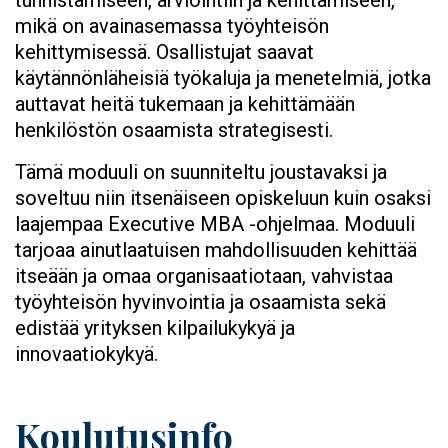
tunnistamiseen, arviointiin ja kehittämiseen,
mikä on avainasemassa työyhteisön
kehittymisessä. Osallistujat saavat
käytännönläheisiä työkaluja ja menetelmiä, jotka
auttavat heitä tukemaan ja kehittämään
henkilöstön osaamista strategisesti.
Tämä moduuli on suunniteltu joustavaksi ja
soveltuu niin itsenäiseen opiskeluun kuin osaksi
laajempaa Executive MBA -ohjelmaa. Moduuli
tarjoaa ainutlaatuisen mahdollisuuden kehittää
itseään ja omaa organisaatiotaan, vahvistaa
työyhteisön hyvinvointia ja osaamista sekä
edistää yrityksen kilpailukykyä ja
innovaatiokykyä.
Koulutusinfo