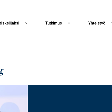
Hyppää
pääsisältöön
iskelijaksi
Tutkimus
Yhteistyö
Näytä
Näytä
alavalikko
alavalikko
Opiskelijaksi
Tutkimus
g