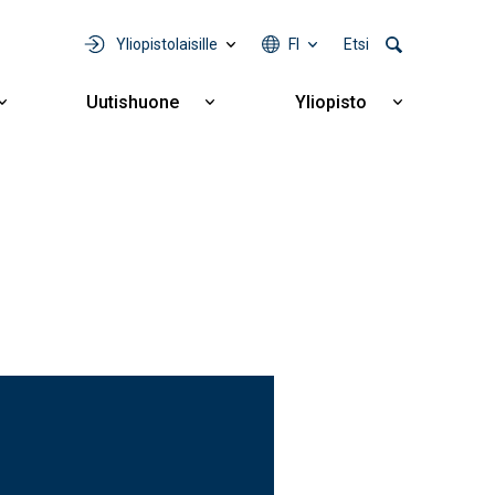
Yliopistolaisille
FI
Etsi
Uutishuone
Yliopisto
Näytä
Näytä
Näytä
alavalikko
alavalikko
alavalikko
Yhteistyö
Uutishuone
Yliopisto