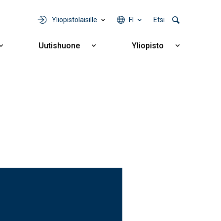
Yliopistolaisille
FI
Etsi
Uutishuone
Yliopisto
Näytä
Näytä
Näytä
alavalikko
alavalikko
alavalikko
Yhteistyö
Uutishuone
Yliopisto