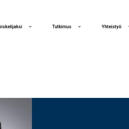
Hyppää
pääsisältöön
iskelijaksi
Tutkimus
Yhteistyö
Näytä
Näytä
alavalikko
alavalikko
Opiskelijaksi
Tutkimus