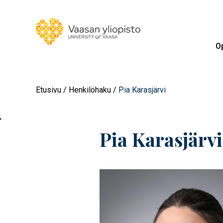
Op
Etusivu
Henkilöhaku
Pia Karasjärvi
'
Pia Karasjärvi