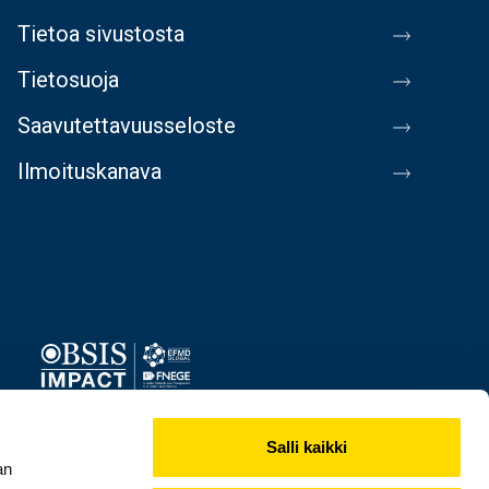
Tietoa sivustosta
Tietosuoja
Saavutettavuusseloste
Ilmoituskanava
Image
Salli kaikki
an