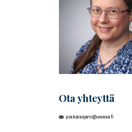
Ota yhteyttä
pia.karasjarvi@uwasa.fi