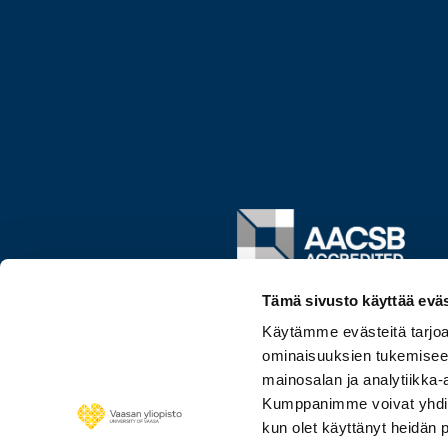
Image
Tämä sivusto käyttää eväs
Käytämme evästeitä tarjoa
ominaisuuksien tukemisee
mainosalan ja analytiikka-
Kumppanimme voivat yhdistää 
kun olet käyttänyt heidän 