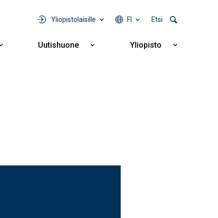
Yliopistolaisille
FI
Etsi
Uutishuone
Yliopisto
Näytä
Näytä
Näytä
alavalikko
alavalikko
alavalikko
Yhteistyö
Uutishuone
Yliopisto