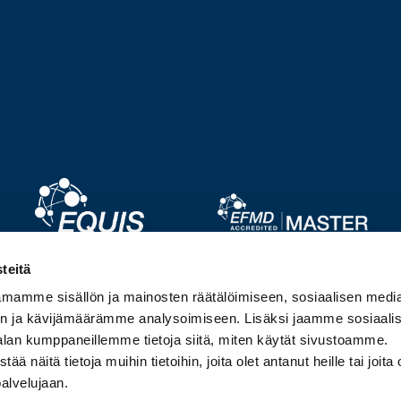
Image
Image
teitä
mamme sisällön ja mainosten räätälöimiseen, sosiaalisen medi
Image
Image
n ja kävijämäärämme analysoimiseen. Lisäksi jaamme sosiaali
alan kumppaneillemme tietoja siitä, miten käytät sivustoamme.
näitä tietoja muihin tietoihin, joita olet antanut heille tai joita 
palvelujaan.