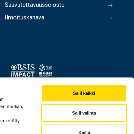
Saavutettavuusseloste
Ilmoituskanava
Image
Salli kaikki
an
sen median,
Salli valinta
on kerätty,
Kiellä