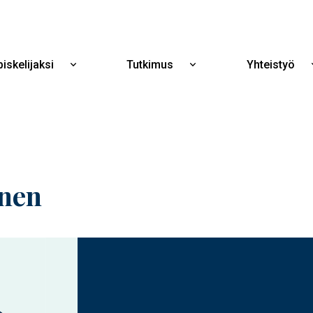
Hyppää
pääsisältöön
iskelijaksi
Tutkimus
Yhteistyö
Näytä
Näytä
alavalikko
alavalikko
Opiskelijaksi
Tutkimus
nen