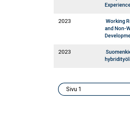
Experienc
2023
Working R
and Non-W
Developm
2023
Suomenkiel
hybridityölä
Sivutus
Sivu 1