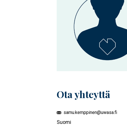
Ota yhteyttä
samu.kemppinen@uwasa.fi
Suomi