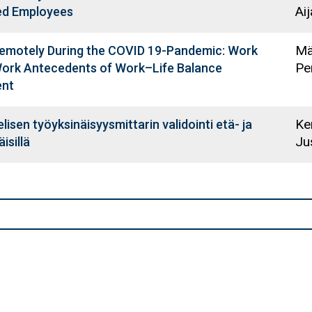
Aij
ed Employees
Mä
emotely During the COVID 19-Pandemic: Work
Pe
ork Antecedents of Work–Life Balance
ent
Ke
isen työyksinäisyysmittarin validointi etä- ja
Ju
isillä