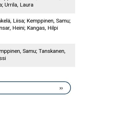
a; Urrila, Laura
kelä, Liisa; Kemppinen, Samu;
nsar, Heini; Kangas, Hilpi
mppinen, Samu; Tanskanen,
ssi
Seuraava sivu
››