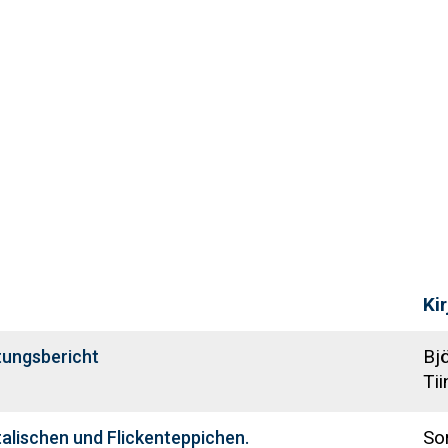
Kir
Bjö
tungsbericht
Tii
Sor
alischen und Flickenteppichen.