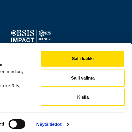
Image
Salli kaikki
an
sen median,
Salli valinta
on kerätty,
Kiellä
ti
Näytä tiedot