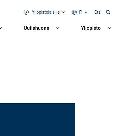
Yliopistolaisille
FI
Etsi
Uutishuone
Yliopisto
Näytä
Näytä
Näytä
alavalikko
alavalikko
alavalikko
Yhteistyö
Uutishuone
Yliopisto