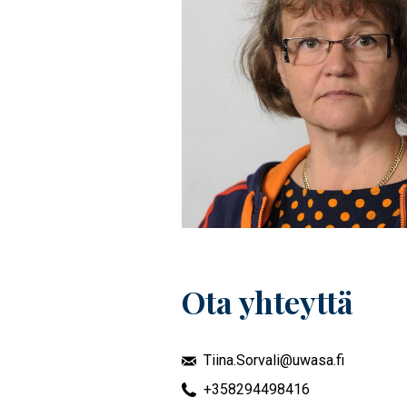
Ota yhteyttä
Tiina.Sorvali@uwasa.fi
+358294498416