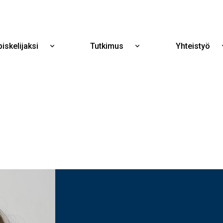
Hyppää
pääsisältöön
iskelijaksi
Tutkimus
Yhteistyö
Näytä
Näytä
alavalikko
alavalikko
Opiskelijaksi
Tutkimus