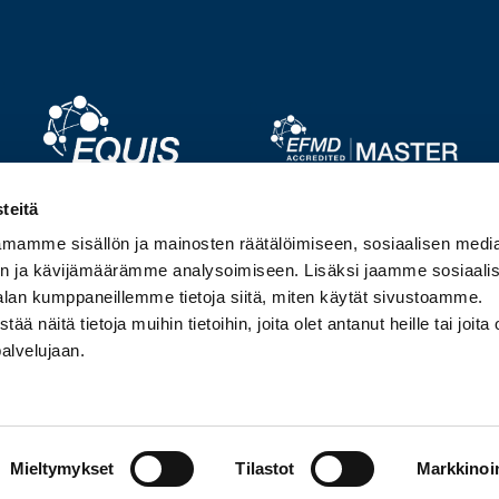
Image
Image
teitä
mamme sisällön ja mainosten räätälöimiseen, sosiaalisen medi
Image
Image
n ja kävijämäärämme analysoimiseen. Lisäksi jaamme sosiaali
alan kumppaneillemme tietoja siitä, miten käytät sivustoamme.
näitä tietoja muihin tietoihin, joita olet antanut heille tai joita 
palvelujaan.
Mieltymykset
Tilastot
Markkinoin