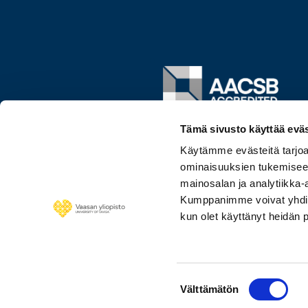
Image
Tämä sivusto käyttää eväs
Käytämme evästeitä tarjoa
ominaisuuksien tukemisee
mainosalan ja analytiikka-
Kumppanimme voivat yhdistää 
kun olet käyttänyt heidän 
Suostumuksen
Välttämätön
valinta