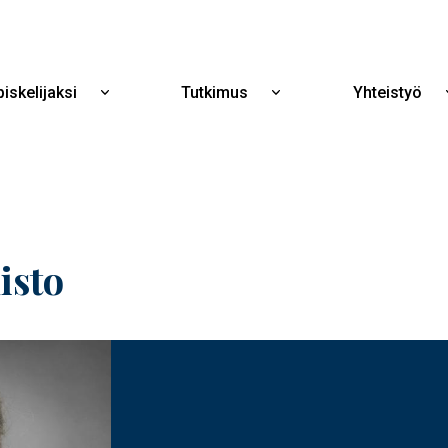
Hyppää
pääsisältöön
iskelijaksi
Tutkimus
Yhteistyö
Näytä
Näytä
alavalikko
alavalikko
Opiskelijaksi
Tutkimus
isto