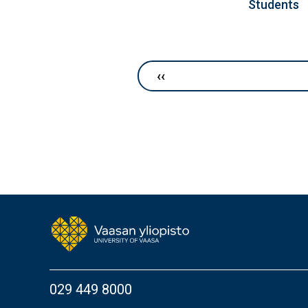
Students
Sivutus
Edellinen sivu
‹‹
029 449 8000