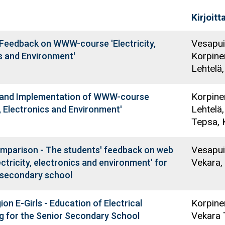
Kirjoitt
Vesapui
 Feedback on WWW-course 'Electricity,
Korpine
s and Environment'
Lehtelä,
Korpine
 and Implementation of WWW-course
Lehtelä,
y, Electronics and Environment'
Tepsa, 
Vesapui
mparison - The students' feedback on web
Vekara,
ectricity, electronics and environment' for
 secondary school
Korpine
on E-Girls - Education of Electrical
Vekara
g for the Senior Secondary School