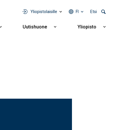
Yliopistolaisille
FI
Etsi
Uutishuone
Yliopisto
Näytä
Näytä
Näytä
alavalikko
alavalikko
alavalikko
Yhteistyö
Uutishuone
Yliopisto