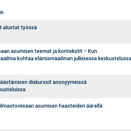
on
et alustat työssä
saan asumisen teemat ja kontekstit – Kun
ailma kohtaa elämismaailman julkisessa keskusteluss
säästämisen diskurssit anonyymeissä
usteluissa
 ilmastoviisaan asumisen haasteiden äärellä