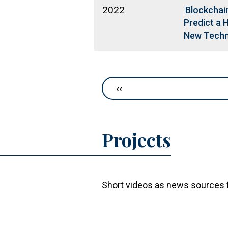
2022
Blockchai
Predict a 
New Techno
Pagination
Previous page
‹‹
Projects
Short videos as news sources f