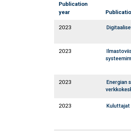
Publication
year
Publicati
2023
Digitaalis
2023
Ilmastovii
systeemima
2023
Energian 
verkkokesk
2023
Kuluttajat