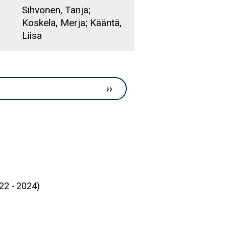
Sihvonen, Tanja;
Koskela, Merja; Kääntä,
Liisa
Next page
››
22 - 2024)