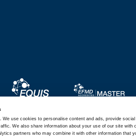
Image
Image
s
. We use cookies to personalise content and ads, provide socia
Image
Image
affic. We also share information about your use of our site with 
lytics partners who may combine it with other information that y