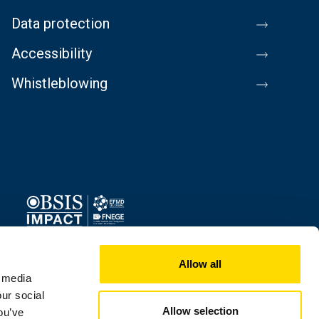
Data protection
Accessibility
Whistleblowing
Image
Allow all
l media
our social
Allow selection
ou’ve