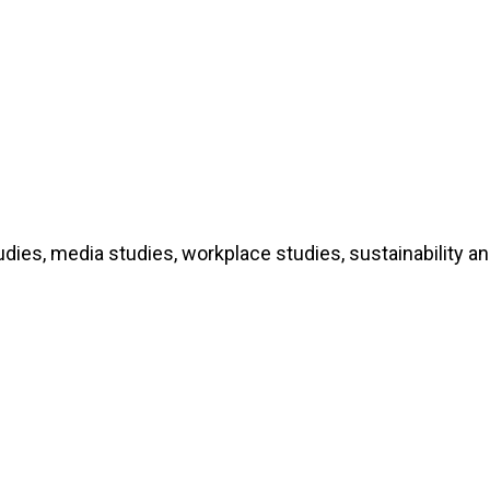
udies,
media studies,
workplace studies,
sustainability a