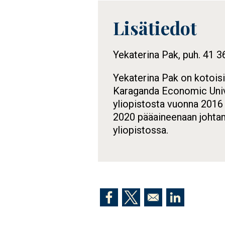
Lisätiedot
Tietolaatikko
Yekaterina Pak, puh. 41 3
Yekaterina Pak on kotois
Karaganda Economic Unive
yliopistosta vuonna 2016 
2020 pääaineenaan johtami
yliopistossa.
Opens in a new window
Opens in a new window
Opens in a n