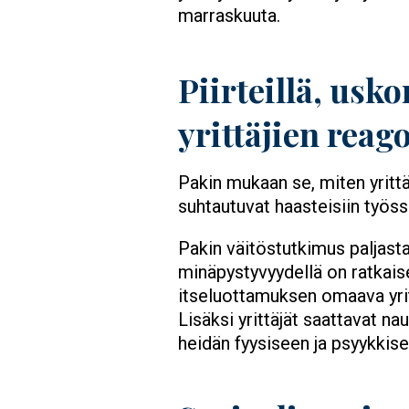
marraskuuta.
Piirteillä, usk
yrittäjien reag
Pakin mukaan se, miten yrittä
suhtautuvat haasteisiin työs
Pakin väitöstutkimus paljastaa
minäpystyvyydellä on ratkais
itseluottamuksen omaava yritt
Lisäksi yrittäjät saattavat na
heidän fyysiseen ja psyykkis