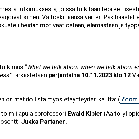
mesta tutkimuksesta, joissa tutkitaan teoreettisesti 
reagoivat siihen. Väitöskirjaansa varten Pak haastattel
kusteli heidän motivaatiostaan, elämästään ja työp
tutkimus “
What we talk about when we talk about en
ress”
tarkastetaan
perjantaina 10.11.2023 klo 12
Va
n on mahdollista myös etäyhteyden kautta: (
Zoom
 toimii apulaisprofessori
Ewald Kibler
(Aalto-yliopis
dosentti
Jukka Partanen
.