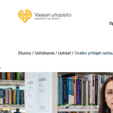
Op
Etusivu
Uutishuone
Uutiset
Ovatko yrittäjät vast
'
Image