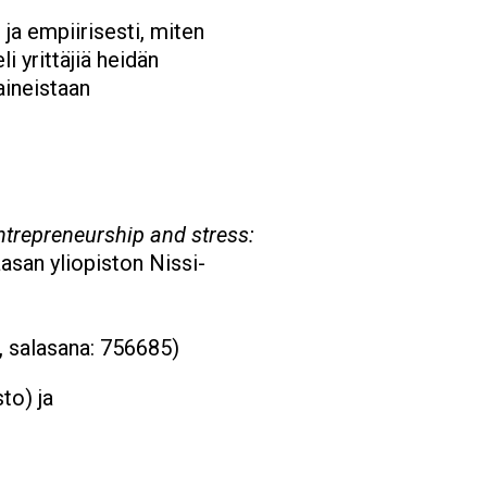
ja empiirisesti, miten
i yrittäjiä heidän
aineistaan
trepreneurship and stress:
asan yliopiston Nissi-
, salasana: 756685)
to) ja