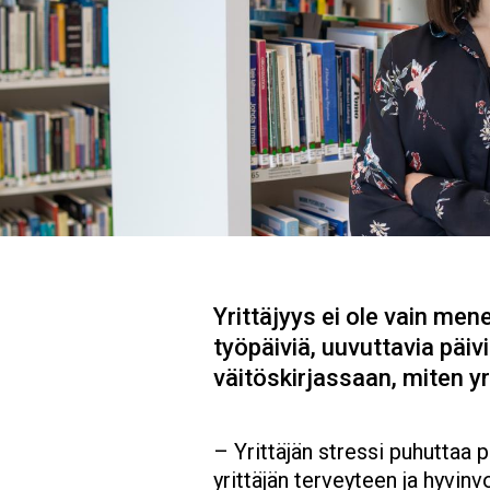
Yrittäjyys ei ole vain men
työpäiviä, uuvuttavia päiv
väitöskirjassaan, miten yr
– Yrittäjän stressi puhuttaa p
yrittäjän terveyteen ja hyvinv