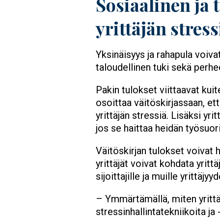
Sosiaalinen ja 
yrittäjän stress
Yksinäisyys ja rahapula voiva
taloudellinen tuki sekä perhe
Pakin tulokset viittaavat kui
osoittaa väitöskirjassaan, ett
yrittäjän stressiä. Lisäksi yr
jos se haittaa heidän työsuor
Väitöskirjan tulokset voivat h
yrittäjät voivat kohdata yrit
sijoittajille ja muille yrittäj
– Ymmärtämällä, miten yrittäj
stressinhallintatekniikoita ja 