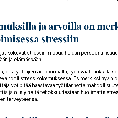
omuksilla ja arvoilla on merk
oimisessa stressiin
jät kokevat stressin, riippuu heidän persoonallisuude
sään ja elämässään.
, että yrittäjien autonomialla, työn vaatimuksilla sek
eva rooli stressikokemuksessa. Esimerkiksi hyvin o
äjä voi pitää haastavaa työtilannetta mahdollisuuten
uttia ja olla ylpeitä tehokkuudestaan huolimatta stres
een terveyteensä.