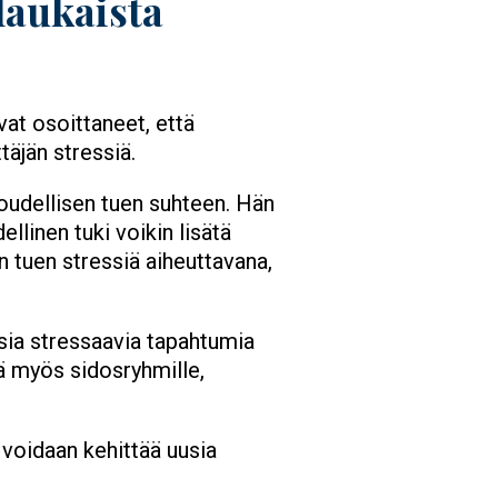
laukaista
vat osoittaneet, että
täjän stressiä.
loudellisen tuen suhteen. Hän
llinen tuki voikin lisätä
en tuen stressiä aiheuttavana,
aisia stressaavia tapahtumia
yä myös sidosryhmille,
 voidaan kehittää uusia