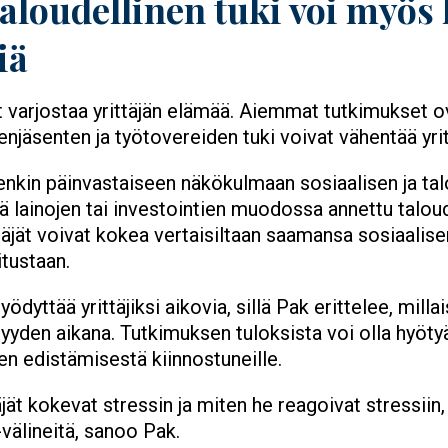
taloudellinen tuki voi myös 
iä
t varjostaa yrittäjän elämää. Aiemmat tutkimukset o
enjäsenten ja työtovereiden tuki voivat vähentää yrit
tenkin päinvastaiseen näkökulmaan sosiaalisen ja ta
ä lainojen tai investointien muodossa annettu taloude
ittäjät voivat kokea vertaisiltaan saamansa sosiaalis
itustaan.
yödyttää yrittäjiksi aikovia, sillä Pak erittelee, mill
täjyyden aikana. Tutkimuksen tuloksista voi olla hyöt
yyden edistämisestä kiinnostuneille.
ät kokevat stressin ja miten he reagoivat stressiin,
-välineitä, sanoo Pak.