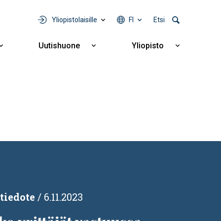
Yliopistolaisille
FI
Etsi
Uutishuone
Yliopisto
Näytä
Näytä
Näytä
alavalikko
alavalikko
alavalikko
Yhteistyö
Uutishuone
Yliopisto
tiedote
6.11.2023