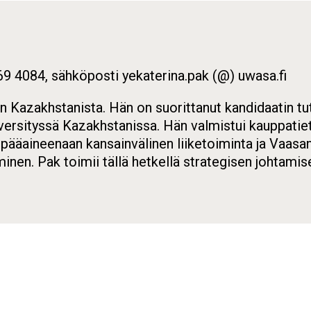
69 4084, sähköposti yekaterina.pak (@) uwasa.fi
in Kazakhstanista. Hän on suorittanut kandidaatin 
rsityssä Kazakhstanissa. Hän valmistui kauppatiet
pääaineenaan kansainvälinen liiketoiminta ja Vaasa
nen. Pak toimii tällä hetkellä strategisen johtamis
ew window