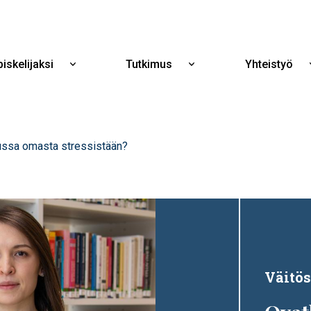
Hyppää
pääsisältöön
iskelijaksi
Tutkimus
Yhteistyö
Näytä
Näytä
alavalikko
alavalikko
Opiskelijaksi
Tutkimus
uussa omasta stressistään?
Väitös