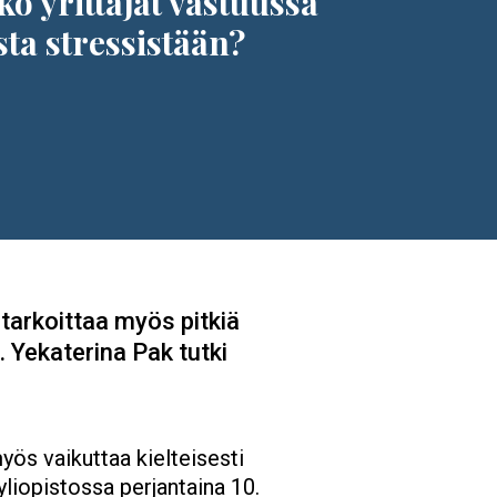
ko yrittäjät vastuussa
ta stressistään?
 tarkoittaa myös pitkiä
. Yekaterina Pak tutki
myös vaikuttaa kielteisesti
yliopistossa perjantaina 10.