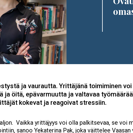
Ovat
omas
estystä ja vaurautta. Yrittäjänä toimiminen voi
iä ja öitä, epävarmuutta ja valtavaa työmäärää
ittäjät kokevat ja reagoivat stressiin.
aljon. Vaikka yrittäjyys voi olla palkitsevaa, se voi 
ointiin, sanoo Yekaterina Pak, joka väittelee Vaasan 