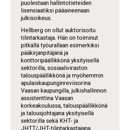
puolestaan hallintotieteiden
lisensiaatiksi pääaineenaan
julkisoikeus.
Hellberg on ollut auktorisoitu
tilintarkastaja. Hän on toiminut
pitkällä työurallaan esimerkiksi
pääkirjanpitäjänä ja
konttoripäällikkönä yksityisellä
sektorilla, sosiaaliviraston
talouspäällikkönä ja myöhemmin
apulaiskaupunginreviisorina
Vaasan kaupungilla, julkishallinnon
assistenttina Vaasan
korkeakoulussa, talouspäällikkönä
ja talousjohtajana yksityisellä
sektorilla sekä KHT- ja
JHTT/JHT-tilintarkastajana