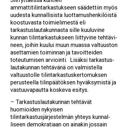
Siirryttäessä kuntien
ammattitilintarkastukseen säädettiin myös
uudesta kunnallisista luottamus­henkilöistä
koostuvasta toim­ieli­mestä eli
tarkastuslautakunnasta sille kuuluvine
kunnan tilin­tarkastukseen liittyvine tehtävi­
neen, joihin kuului muun muassa valtuuston
asettamien toiminnan ja tavoitteiden
toteu­tumisen arviointi. Lisäksi tarkastus­
lautakunnan tehtävänä on valmistella
valtuustolle tilintarkas­tuskertomuksen
perusteella tilinpää­töksen hyväksymistä ja
vastuuvapautta koskeva esitys.
– Tarkastuslautakunnan tehtävät
huomioiden nykyisen
tilintarkastusjärjestelmän yhteys kunnal­
liseen demokratiaan on ainakin jossain