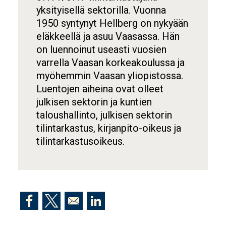
yksityisellä sektorilla. Vuonna
1950 syntynyt Hellberg on nykyään
eläkkeellä ja asuu Vaasassa. Hän
on luennoinut useasti vuosien
varrella Vaasan korkeakoulussa ja
myöhemmin Vaasan yliopistossa.
Luentojen aiheina ovat olleet
julkisen sektorin ja kuntien
taloushallinto, julkisen sektorin
tilintarkastus, kirjanpito-oikeus ja
tilintarkastusoikeus.
Opens in a new window
Opens in a new window
Opens in a new window