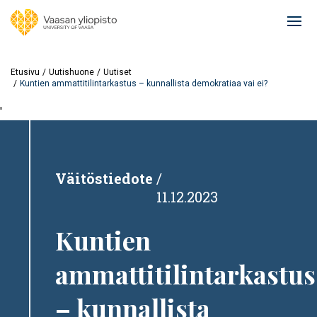
Hyppää
pääsisältöön
Ope
mai
navi
Etusivu
Uutishuone
Uutiset
Kuntien ammattitilintarkastus – kunnallista demokratiaa vai ei?
'
Väitöstiedote
11.12.2023
Kuntien
ammattitilintarkastus
– kunnallista