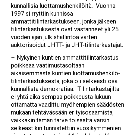
kunnallisia luottamushenkilöitä. Vuonna
1997 siirryttiin kunnissa
ammattitilintarkastukseen, jonka jälkeen
tilintarkastuksesta ovat vastanneet yli 25
vuoden ajan julkishallintoa varten
auktorisoidut JHTT- ja JHT-tilintarkastajat.
– Nykyinen kuntien ammattitilintarkastus
poikkeaa vaatimustasoltaan
aikaisemmasta kuntien luottamushenkilö­
tilintarkastuksesta, joka oli selkeästi osa
kunnallista demokratiaa. Tilintarkasta­jilta
ei yhtä aikaisempaa poikkeusta lukuun
ottamatta vaadittu myöhempien säädösten
mukaan tehtävässään erityisosaamista,
vaikkakin tämän tarve toisaalta varsin
selkeästikin tunnistettiin vuosikymmenien