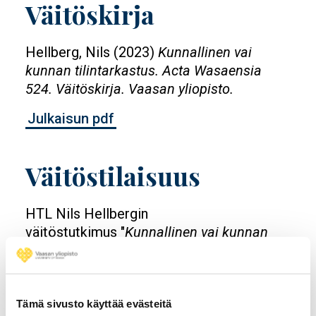
Väitöskirja
Hellberg, Nils (2023)
Kunnallinen vai
kunnan tilintarkastus. Acta Wasaensia
524. Väitöskirja. Vaasan yliopisto.
Julkaisun pdf
Väitöstilaisuus
HTL Nils Hellbergin
väitöstutkimus "
Kunnallinen vai kunnan
tilintarkastus"
tarkastetaan torstaina
14.12.2023 klo 14Vaasan yliopiston Nissi-
auditoriossa.
Tämä sivusto käyttää evästeitä