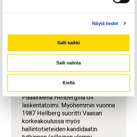
Nils Hellberg on kotoisin
Vaasasta. Hän on suorittanut
Näytä tiedot
merkonomin tutkinnon Vaasan
kauppaoppilaitoksessa vuonna
1971. Sen jälkeen hän valmistui
Salli kaikki
ensin vuonna 1976 ekonomiksi ja
myöhemmin vuonna 1979
Salli valinta
kauppatieteiden kandidaatiksi
(silloinen ylempi
korkeakoulututkinto) Vaasan
Kiellä
kauppakorkeakoulusta.
Pääaineena Hellbergillä oli
laskentatoimi. Myöhemmin vuonna
1987 Hellberg suoritti Vaasan
korkeakoulussa myös
hallintotieteiden kandidaatin