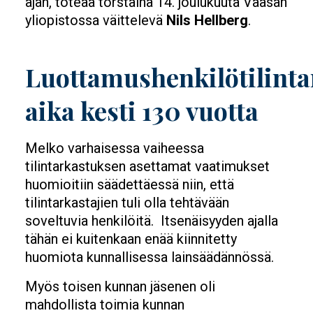
ajan, toteaa torstaina 14. joulukuuta Vaasan
yliopistossa väittelevä
Nils Hellberg
.
Luottamushenkilötilint
aika kesti 130 vuotta
Melko varhaisessa vaiheessa
tilintarkastuksen asetta­mat vaatimukset
huomioitiin säädettäessä niin, että
tilintarkastajien tuli olla tehtävään
soveltuvia henkilöitä. Itsenäisyyden ajalla
tähän ei kuitenkaan enää kiinnitetty
huomiota kunnallisessa lainsäädännössä.
Myös toisen kunnan jäsenen oli
mahdollista toimia kunnan