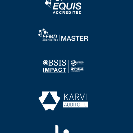
Image
Image
Image
Image