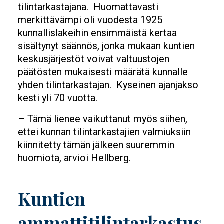
tilintarkastajana. Huomattavasti
merkittävämpi oli vuodesta 1925
kunnallislakeihin ensimmäistä kertaa
sisältynyt säännös, jonka mukaan kuntien
keskusjärjestöt voivat valtuustojen
päätösten mukaisesti määrätä kunnalle
yhden tilin­tarkastajan. Kyseinen ajanjakso
kesti yli 70 vuotta.
– Tämä lienee vaikuttanut myös siihen,
ettei kunnan tilintar­kastajien valmiuksiin
kiinnitetty tämän jälkeen suuremmin
huomiota, arvioi Hellberg.
Kuntien
ammattitilintarkastus