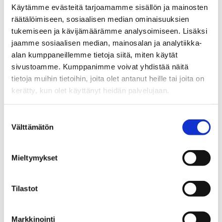
Väitöstilaisuuden seuraaminen on
Käytämme evästeitä tarjoamamme sisällön ja mainosten
mahdollista myös etäyhteyden kautta
räätälöimiseen, sosiaalisen median ominaisuuksien
(
Zoom
, salasana: 224272)
tukemiseen ja kävijämäärämme analysoimiseen. Lisäksi
jaamme sosiaalisen median, mainosalan ja analytiikka-
Vastaväittäjänä tilaisuudessa
alan kumppaneillemme tietoja siitä, miten käytät
toimii professori
Lasse Oulasvirta
sivustoamme. Kumppanimme voivat yhdistää näitä
(Tampereen yliopisto) ja
tietoja muihin tietoihin, joita olet antanut heille tai joita on
kustoksena yliopistonlehtori, dosentti
kerätty, kun olet käyttänyt heidän palvelujaan.
Kristian Siikavirta
.
Suostumuksen
Välttämätön
valinta
Lisätiedot
Tietolaatikko
Mieltymykset
Tilastot
Nils Hellberg, puh. 040 5411251,
sähköposti
nils.hellberg@outlook.com
Markkinointi