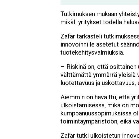
Tutkimuksen mukaan yhteistyö
mikäli yritykset todella halu
Zafar tarkasteli tutkimukses
innovoinnille asetetut säännö
tuotekehitysvalmiuksia.
– Riskinä on, että osittainen 
välttämättä ymmärrä yleisiä va
luotettavuus ja uskottavuus, 
Aiemmin on havaittu, että yri
ulkoistamisessa, mikä on mon
kumppanuussopimuksissa olis
toimintaympäristöön, eikä vai
Zafar tutki ulkoistetun innovo