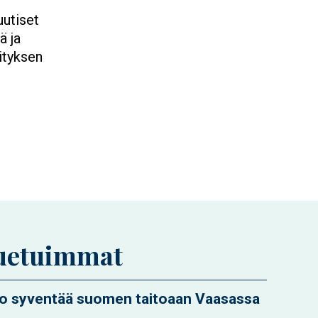
uutiset
ä ja
ityksen
uetuimmat
ko syventää suomen taitoaan Vaasassa