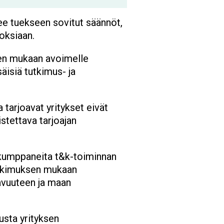
ee tuekseen sovitut säännöt,
oksiaan.
sten mukaan avoimelle
äisiä tutkimus- ja
 tarjoavat yritykset eivät
istettava tarjoajan
a kumppaneita t&k-toiminnan
tutkimuksen mukaan
avuuteen ja maan
tusta yrityksen