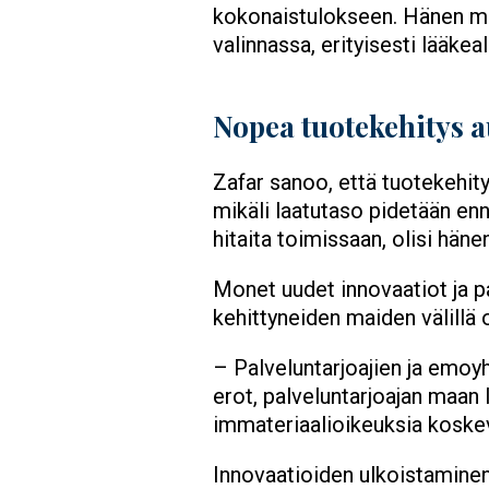
kokonaistulokseen. Hänen mu
valinnassa, erityisesti lääkeal
Nopea tuotekehitys a
Zafar sanoo, että tuotekehit
mikäli laatutaso pidetään enna
hitaita toimissaan, olisi hän
Monet uudet innovaatiot ja pa
kehittyneiden maiden välillä on
– Palveluntarjoajien ja emoyh
erot, palveluntarjoajan maan
immateriaalioikeuksia koskev
Innovaatioiden ulkoistaminen 