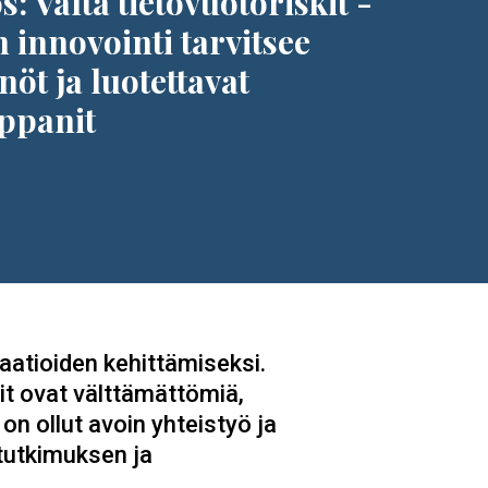
s: Vältä tietovuotoriskit -
n innovointi tarvitsee
nöt ja luotettavat
ppanit
vaatioiden kehittämiseksi.
tit ovat välttämättömiä,
on ollut avoin yhteistyö ja
 tutkimuksen ja