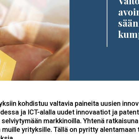
Väitö
avoi
sään
kum
tyksiin kohdistuu valtavia paineita uusien inno
dessa ja ICT-alalla uudet innovaatiot ja paten
t selviytymään markkinoilla. Yhtenä ratkaisuna 
muille yrityksille. Tällä on pyritty alentamaan
ksia.