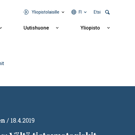
Yliopistolaisille
FI
Etsi
Uutishuone
Yliopisto
Näytä
Näytä
Näytä
alavalikko
alavalikko
alavalikko
Yhteistyö
Uutishuone
Yliopisto
it
en
18.4.2019