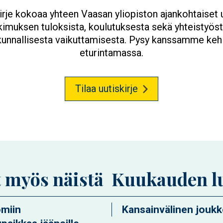
irje kokoaa yhteen Vaasan yliopiston ajankohtaiset 
kimuksen tuloksista, koulutuksesta sekä yhteistyöst
kunnallisesta vaikuttamisesta. Pysy kanssamme keh
eturintamassa.
Tilaa uutiskirje
t myös näistä
Kuukauden l
omiin
Kansainvälinen jouk