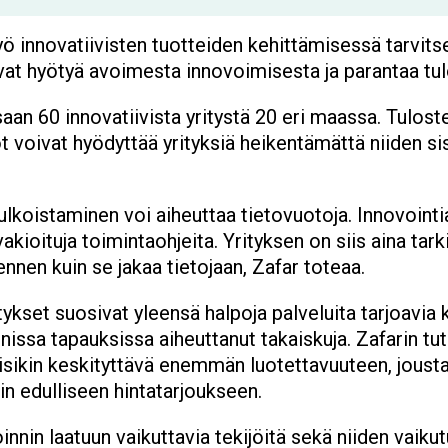
 innovatiivisten tuotteiden kehittämisessä tarvits
avat hyötyä avoimesta innovoimisesta ja parantaa tul
saan 60 innovatiivista yritystä 20 eri maassa. Tulo
t voivat hyödyttää yrityksiä heikentämättä niiden sis
ulkoistaminen voi aiheuttaa tietovuotoja. Innovointia
kioituja toimintaohjeita. Yrityksen on siis aina tark
ennen kuin se jakaa tietojaan, Zafar toteaa.
tykset suosivat yleensä halpoja palveluita tarjoavi
issa tapauksissa aiheuttanut takaiskuja. Zafarin 
ikin keskityttävä enemmän luotettavuuteen, joust
n edulliseen hintatarjoukseen.
innin laatuun vaikuttavia tekijöitä sekä niiden vaiku