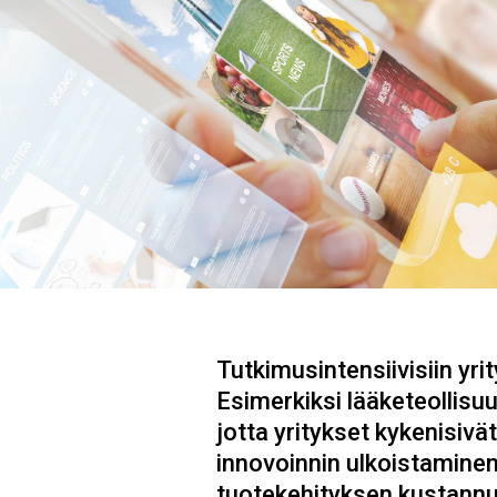
Tutkimusintensiivisiin yri
Esimerkiksi lääketeollisuu
jotta yritykset kykenisivä
innovoinnin ulkoistaminen 
tuotekehityksen kustannu