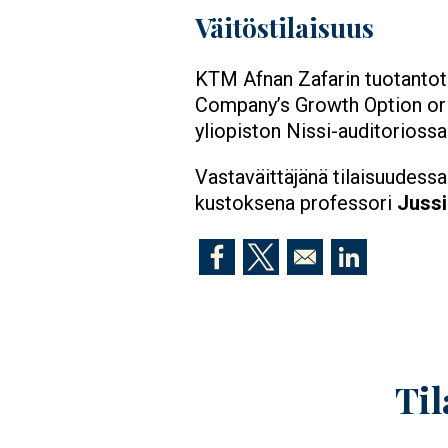
Väitöstilaisuus
KTM Afnan Zafarin tuotantot
Company’s Growth Option or a
yliopiston Nissi-auditoriossa 
Vastaväittäjänä tilaisuudessa
kustoksena professori
Jussi
Opens in a new window
Opens in a new window
Opens in a n
Til