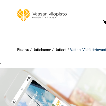
Op
Etusivu
Uutishuone
Uutiset
Väitös: Vältä tietovuo
'