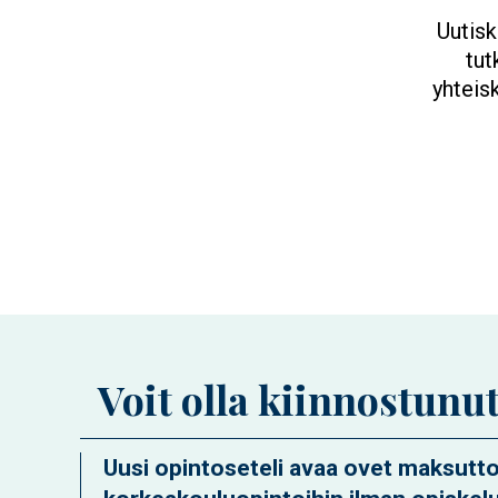
Uutisk
tut
yhteis
Voit olla kiinnostunu
Uusi opintoseteli avaa ovet maksutt