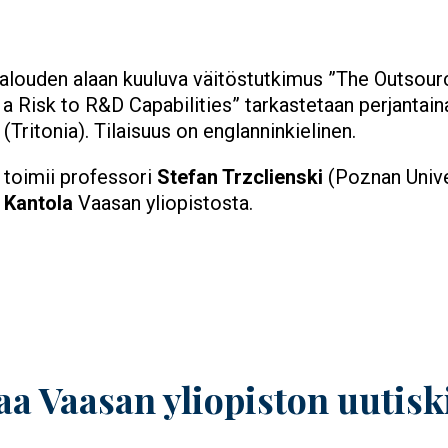
alouden alaan kuuluva väitöstutkimus ”The Outsour
 Risk to R&D Capabilities” tarkastetaan perjantain
(Tritonia). Tilaisuus on englanninkielinen.
 toimii professori
Stefan Trzclienski
(Poznan Unive
 Kantola
Vaasan yliopistosta.
ew window
aa Vaasan yliopiston uutisk