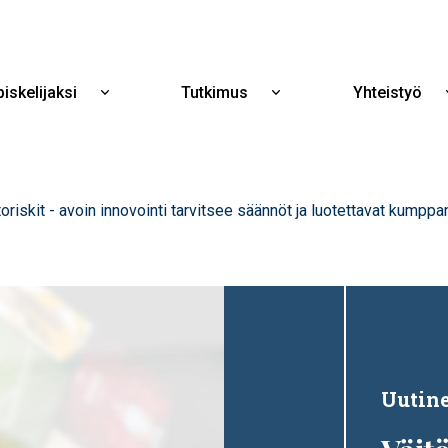
Hyppää
pääsisältöön
iskelijaksi
Tutkimus
Yhteistyö
Näytä
Näytä
alavalikko
alavalikko
Opiskelijaksi
Tutkimus
toriskit - avoin innovointi tarvitsee säännöt ja luotettavat kumppan
Uutin