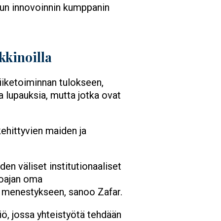
tun innovoinnin kumppanin
kkinoilla
iiketoiminnan tulokseen,
ia lupauksia, mutta jotka ovat
kehittyvien maiden ja
en väliset institutionaaliset
joajan oma
n menestykseen, sanoo Zafar.
iö, jossa yhteistyötä tehdään