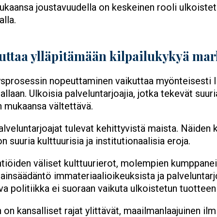
kaansa joustavuudella on keskeinen rooli ulkoiste
alla.
uttaa ylläpitämään kilpailukykyä mar
ysprosessin nopeuttaminen vaikuttaa myönteisesti l
llaan. Ulkoisia palveluntarjoajia, jotka tekevät suur
en mukaansa vältettävä.
lveluntarjoajat tulevat kehittyvistä maista. Näiden 
 suuria kulttuurisia ja institutionaalisia eroja.
tiöiden väliset kulttuurierot, molempien kumppaneid
 lainsäädäntö immateriaalioikeuksista ja palveluntar
a politiikka ei suoraan vaikuta ulkoistetun tuottee
on kansalliset rajat ylittävät, maailmanlaajuinen ilm