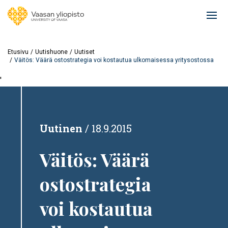
Hyppää
pääsisältöön
Ope
mai
navi
Etusivu
Uutishuone
Uutiset
Väitös: Väärä ostostrategia voi kostautua ulkomaisessa yritysostossa
'
Uutinen
18.9.2015
Väitös: Väärä
ostostrategia
voi kostautua