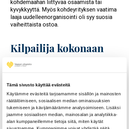
kohdemaahan liittyvää osaamista tai
kyvykkyyttä. Myös kohdeyrityksen vaatima
laaja uudelleenorganisointi oli syy suosia
vaiheittaista ostoa.
Kilpailija kokonaan
haltuun
Täysi omistus kohdeyrityksestä haluttiin
puolestaan hankkia silloin, jos ostokohde
Tämä sivusto käyttää evästeitä
oli hyvin pieni suhteessa ostajaan tai
Käytämme evästeitä tarjoamamme sisällön ja mainosten
ostajayrityksellä oli paljon kokemusta
räätälöimiseen, sosiaalisen median ominaisuuksien
kohdemaasta yritysostojen ollessa
tukemiseen ja kävijämäärämme analysoimiseen. Lisäksi
markkina- tai tehokkuusorientoituneita.
jaamme sosiaalisen median, mainosalan ja analytiikka-
Myös silloin, jos ostokohde oli kilpailija,
alan kumppaneillemme tietoja siitä, miten käytät
sivustoamme. Kumppanimme voivat yhdistää näitä