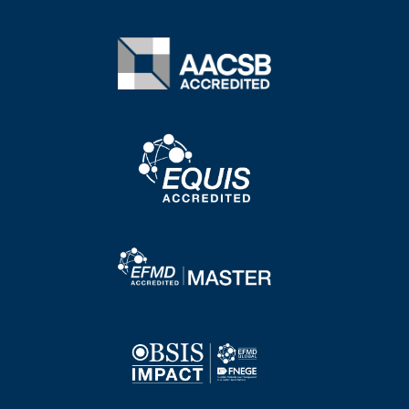
Image
Image
Image
Image