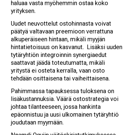
haluaa vasta myöhemmin ostaa koko
yrityksen.
Uudet neuvottelut ostohinnasta voivat
päätyä valtavaan preemioon verrattuna
alkuperäiseen hintaan, mikäli myyjän
hintatietoisuus on kasvanut. Lisäksi uuden
tytäryhtiön integroinnin synergiaedut
saattavat jäädä toteutumatta, mikäli
yritystä ei osteta kerralla, vaan osto
tehdään osittaisena tai vaiheittaisena.
Pahimmassa tapauksessa tuloksena on
lisäkustannuksia. Väärä ostostrategia voi
johtaa tilanteeseen, jossa hankinta
epäonnistuu ja uusi ulkomainen tytäryhtiö
joudutaan myymään.
Nnamdi Ogujin väitöskirjatutkimuksessa