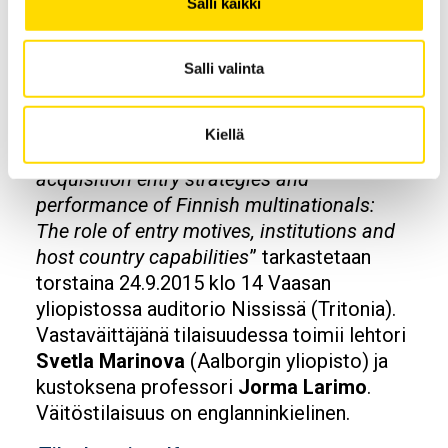
Salli kaikki
Väitöstiedot
Salli valinta
MSc Nnamdi Ogujin markkinoinnin alaan
Kiellä
kuuluva väitöskirjatutkimus ”
Foreign
acquisition entry strategies and
performance of Finnish multinationals:
The role of entry motives, institutions and
host country capabilities
” tarkastetaan
torstaina 24.9.2015 klo 14 Vaasan
yliopistossa auditorio Nississä (Tritonia).
Vastaväittäjänä tilaisuudessa toimii lehtori
Svetla Marinova
(Aalborgin yliopisto) ja
kustoksena professori
Jorma Larimo
.
Väitöstilaisuus on englanninkielinen.