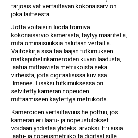
tarjoaisivat vertailtavan kokonaisarvion
joka laitteesta.
Jotta voitaisiin luoda toimiva
kokonaisarvio kamerasta, täytyy määritellä,
mitä ominaisuuksia halutaan vertailla.
Väitöskirja sisältää laajan tutkimuksen
matkapuhelinkameroiden kuvan laadusta,
laatua mittaavista metriikoista sekä
virheistä, joita digitaalisissa kuvissa
ilmenee. Lisäksi tutkimuksessa on
selvitetty kameran nopeuden
mittaamiseen käytettyjä metriikoita.
Kameroiden vertailtavuus helpottuu, jos
kameran eri laatu- ja nopeustulokset
voidaan yhdistää yhdeksi arvoksi. Erilaisia
laatu- ja nopeusmetriikoita digitaalisille