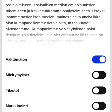
räätälöimiseen, sosiaalisen median ominaisuuksien
Ensinnäkin, kaikkien mittaustapojen ja
tukemiseen ja kävijämäärämme analysoimiseen. Lisäksi
laskentakaavojen pitää olla julkisia.
jaamme sosiaalisen median, mainosalan ja analytiikka-
Mittaustavat, -tulokset ja varsinkin
alan kumppaneillemme tietoja siitä, miten käytät
erilaisten metriikoiden yhdistäminen voivat
sivustoamme. Kumppanimme voivat yhdistää näitä
sisältää tarkoituksellisia tai
tietoja muihin tietoihin, joita olet antanut heille tai joita on
tiedostamattomia painotuksia, jotka voivat
kerätty, kun olet käyttänyt heidän palvelujaan.
vääristää lopputulosta.
Suostumuksen
Toiseksi, mittauksia pitäisi tehdä useissa
Välttämätön
valinta
eri kuvausympäristöissä. Varsinkin
hämäräkuvaus on matkapuhelinkameroille
erittäin haastavaa, ja kameroiden laatu- ja
Mieltymykset
nopeustulokset voivat poiketa
huomattavasti eri valaistuksissa. Lisäksi
Tilastot
vertailun pitää ottaa huomioon, miltä
lopullinen kuva näyttää ihmissilmin
Markkinointi
katsottuna. Esimerkkinä tästä niin