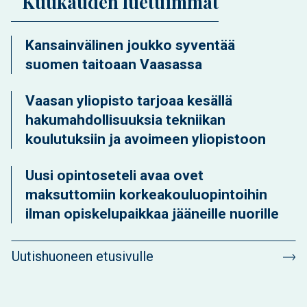
Kuukauden luetuimmat
Kansainvälinen joukko syventää
suomen taitoaan Vaasassa
Vaasan yliopisto tarjoaa kesällä
hakumahdollisuuksia tekniikan
koulutuksiin ja avoimeen yliopistoon
Uusi opintoseteli avaa ovet
maksuttomiin korkeakouluopintoihin
ilman opiskelupaikkaa jääneille nuorille
Uutishuoneen etusivulle