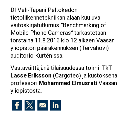
DI Veli-Tapani Peltokedon
tietoliikennetekniikan alaan kuuluva
väitöskirjatutkimus
”
Benchmarking of
Mobile Phone Cameras
”
tarkastetaan
torstaina 11.8.2016 klo 12 alkaen Vaasan
yliopiston päärakennuksen (Tervahovi)
auditorio Kurténissa.
Vastaväittäjänä tilaisuudessa toimii TkT
Lasse Eriksson
(Cargotec) ja kustoksena
professori
Mohammed Elmusrati
Vaasan
yliopistosta.
Opens in a new window
Opens in a new window
Opens in a new window