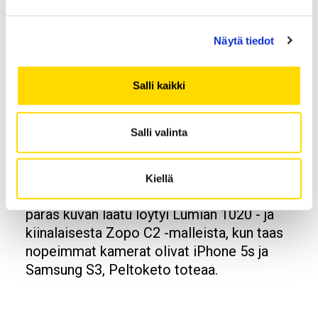
sanotusta aistinvaraisesta mittauksesta
voidaan käyttää kuvien värikylläisyyttä. Jos
Näytä tiedot
kuvan värikylläisyyttä lisätään hieman, kuva
näytää paremmalta, vaikka teknisesti se
sisältää värivirheen.
Salli kaikki
Mikä on sitten paras matkapuhelinkamera?
Peltokedon mukaan tähän on hyvin vaikea
Salli valinta
antaa yksiselitteistä ratkaisua. Samalla
tavalla voitaisiin kysyä mikä on paras auto.
Kiellä
– Jos vertaillaan kameroita vuodelta 2014,
paras kuvan laatu löytyi Lumian 1020 - ja
kiinalaisesta Zopo C2 -malleista, kun taas
nopeimmat kamerat olivat iPhone 5s ja
Samsung S3, Peltoketo toteaa.