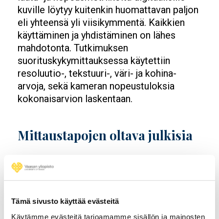
kuville löytyy kuitenkin huomattavan paljon
eli yhteensä yli viisikymmentä. Kaikkien
käyttäminen ja yhdistäminen on lähes
mahdotonta. Tutkimuksen
suorituskykymittauksessa käytettiin
resoluutio-, tekstuuri-, väri- ja kohina-
arvoja, sekä kameran nopeustuloksia
kokonaisarvion laskentaan.
Mittaustapojen oltava julkisia
Vaikka tutkimus määritteleekin uuden
tavan vertailla matkapuhelinkameroita
kattavasti, yhtä tärkeää on tutkimuksen
tulos, joka määrittelee miten
Tämä sivusto käyttää evästeitä
matkapuhelinkameroita pitäisi vertailla.
Käytämme evästeitä tarjoamamme sisällön ja mainosten