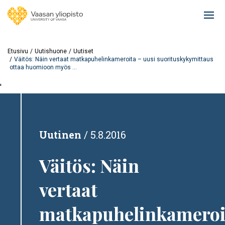
Hyppää
pääsisältöön
Ope
mai
navi
Etusivu
Uutishuone
Uutiset
Väitös: Näin vertaat matkapuhelinkameroita – uusi suorituskykymittaus
ottaa huomioon myös ...
'
Uutinen
5.8.2016
Väitös: Näin
vertaat
matkapuhelinkameroi