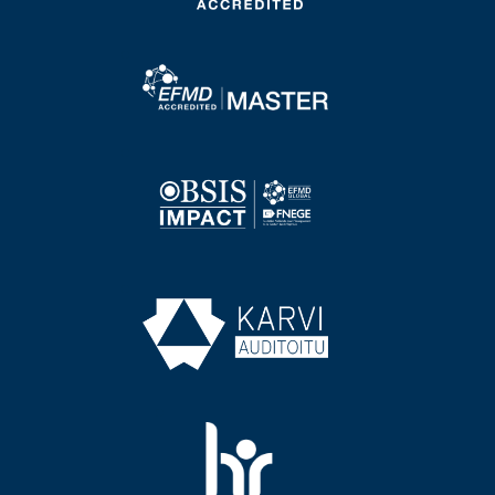
Image
Image
Image
Image