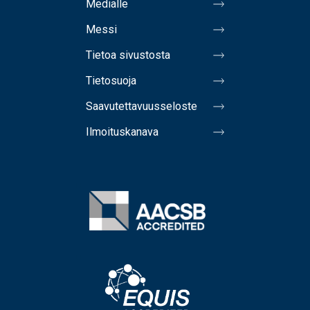
Medialle
Messi
Tietoa sivustosta
Tietosuoja
Saavutettavuusseloste
Ilmoituskanava
Image
Image