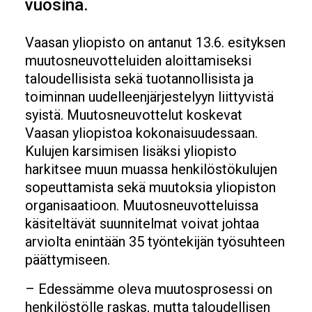
vuosina.
Vaasan yliopisto on antanut 13.6. esityksen
muutosneuvotteluiden aloittamiseksi
taloudellisista sekä tuotannollisista ja
toiminnan uudelleenjärjestelyyn liittyvistä
syistä. Muutosneuvottelut koskevat
Vaasan yliopistoa kokonaisuudessaan.
Kulujen karsimisen lisäksi yliopisto
harkitsee muun muassa henkilöstökulujen
sopeuttamista sekä muutoksia yliopiston
organisaatioon. Muutosneuvotteluissa
käsiteltävät suunnitelmat voivat johtaa
arviolta enintään 35 työntekijän työsuhteen
päättymiseen.
– Edessämme oleva muutosprosessi on
henkilöstölle raskas, mutta taloudellisen