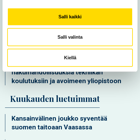
Uusi opintoseteli avaa ovet
maksuttomiin korkeakouluopintoihin
Salli kaikki
ilman opiskelupaikkaa jääneille nuorille
Salli valinta
Kansainvälinen joukko syventää
suomen taitoaan Vaasassa
Kiellä
Vaasan yliopisto tarjoaa kesällä
hakumahdollisuuksia tekniikan
koulutuksiin ja avoimeen yliopistoon
Kuukauden luetuimmat
Kansainvälinen joukko syventää
suomen taitoaan Vaasassa