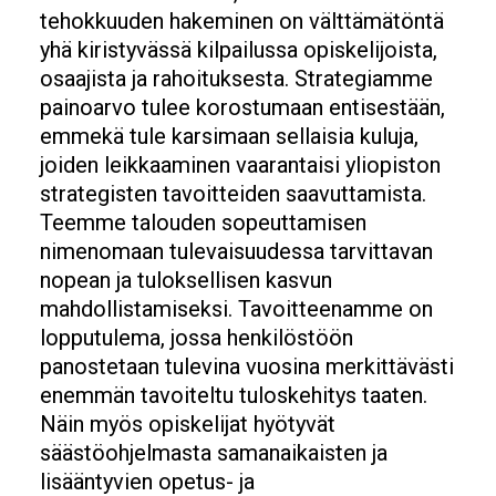
tehokkuuden hakeminen on välttämätöntä
yhä kiristyvässä kilpailussa opiskelijoista,
osaajista ja rahoituksesta. Strategiamme
painoarvo tulee korostumaan entisestään,
emmekä tule karsimaan sellaisia kuluja,
joiden leikkaaminen vaarantaisi yliopiston
strategisten tavoitteiden saavuttamista.
Teemme talouden sopeuttamisen
nimenomaan tulevaisuudessa tarvittavan
nopean ja tuloksellisen kasvun
mahdollistamiseksi. Tavoitteenamme on
lopputulema, jossa henkilöstöön
panostetaan tulevina vuosina merkittävästi
enemmän tavoiteltu tuloskehitys taaten.
Näin myös opiskelijat hyötyvät
säästöohjelmasta samanaikaisten ja
lisääntyvien opetus- ja