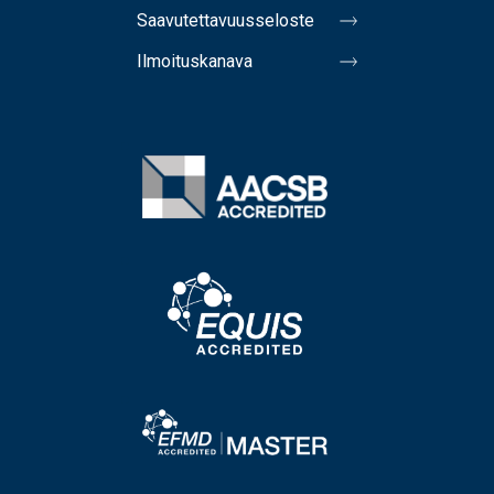
Saavutettavuusseloste
Ilmoituskanava
Image
Image
Image