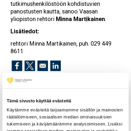
tutkimushenkilöstöön kohdistuvien
panostusten kautta, sanoo Vaasan
yliopiston rehtori
Minna Martikainen
.
Lisätiedot:
rehtori Minna Martikainen, puh. 029 449
8611
Opens in a new window
Opens in a new window
Opens in a new window
Tämä sivusto käyttää evästeitä
Tilaa Vaasan yliopiston
Käytämme evästeitä tarjoamamme sisällön ja mainosten
uutiskirje
räätälöimiseen, sosiaalisen median ominaisuuksien
tukemiseen ja kävijämäärämme analysoimiseen. Lisäksi
jaamme sosiaalisen median, mainosalan ja analytiikka-