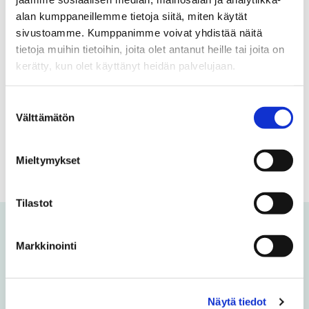
Uutiskirje kokoaa yhteen Vaasan yliopiston
alan kumppaneillemme tietoja siitä, miten käytät
ajankohtaiset uutiset tutkimuksen tuloksista,
sivustoamme. Kumppanimme voivat yhdistää näitä
koulutuksesta sekä yhteistyöstä ja
tietoja muihin tietoihin, joita olet antanut heille tai joita on
yhteiskunnallisesta vaikuttamisesta. Pysy
kerätty, kun olet käyttänyt heidän palvelujaan.
kanssamme kehityksen eturintamassa.
Suostumuksen
Välttämätön
valinta
Tilaa uutiskirje
Mieltymykset
Tilastot
Voit olla kiinnostunut myös
Markkinointi
näistä
Näytä tiedot