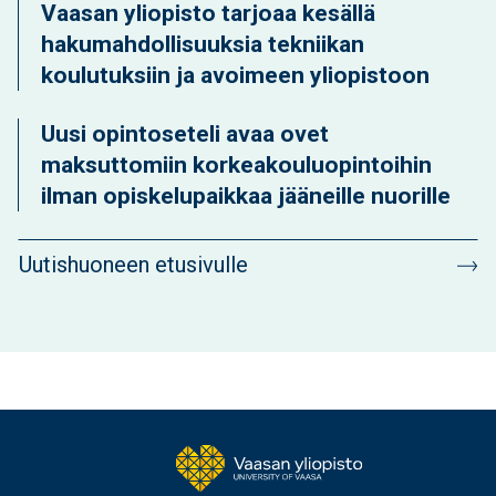
Vaasan yliopisto tarjoaa kesällä
hakumahdollisuuksia tekniikan
koulutuksiin ja avoimeen yliopistoon
Uusi opintoseteli avaa ovet
maksuttomiin korkeakouluopintoihin
ilman opiskelupaikkaa jääneille nuorille
Uutishuoneen etusivulle