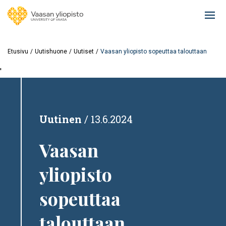
Hyppää
pääsisältöön
Ope
mai
navi
Etusivu
Uutishuone
Uutiset
Vaasan yliopisto sopeuttaa talouttaan
'
Uutinen
13.6.2024
Vaasan
yliopisto
sopeuttaa
talouttaan