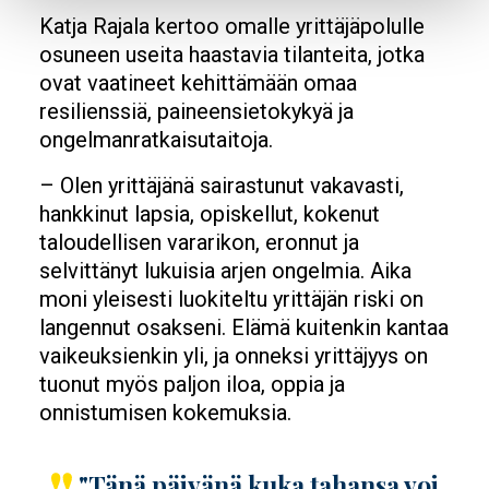
Katja Rajala kertoo omalle yrittäjäpolulle
osuneen useita haastavia tilanteita, jotka
ovat vaatineet kehittämään omaa
resilienssiä, paineensietokykyä ja
ongelmanratkaisutaitoja.
– Olen yrittäjänä sairastunut vakavasti,
hankkinut lapsia, opiskellut, kokenut
taloudellisen vararikon, eronnut ja
selvittänyt lukuisia arjen ongelmia. Aika
moni yleisesti luokiteltu yrittäjän riski on
langennut osakseni. Elämä kuitenkin kantaa
vaikeuksienkin yli, ja onneksi yrittäjyys on
tuonut myös paljon iloa, oppia ja
onnistumisen kokemuksia.
"Tänä päivänä kuka tahansa voi