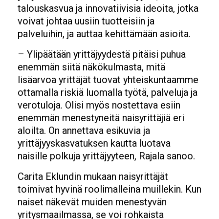
talouskasvua ja innovatiivisia ideoita, jotka
voivat johtaa uusiin tuotteisiin ja
palveluihin, ja auttaa kehittämään asioita.
– Ylipäätään yrittäjyydestä pitäisi puhua
enemmän siitä näkökulmasta, mitä
lisäarvoa yrittäjät tuovat yhteiskuntaamme
ottamalla riskiä luomalla työtä, palveluja ja
verotuloja. Olisi myös nostettava esiin
enemmän menestyneitä naisyrittäjiä eri
aloilta. On annettava esikuvia ja
yrittäjyyskasvatuksen kautta luotava
naisille polkuja yrittäjyyteen, Rajala sanoo.
Carita Eklundin mukaan naisyrittäjät
toimivat hyvinä roolimalleina muillekin. Kun
naiset näkevät muiden menestyvän
yritysmaailmassa, se voi rohkaista