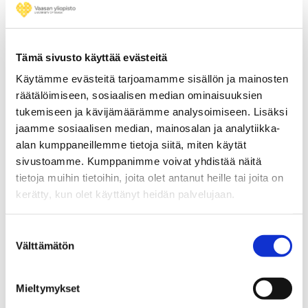
yritysvalmentaja ja sarjayrittäjänä lähes 30
vuotta toiminut
Katja Rajala
kuvailee
yrittäjän tärkeimmiksi ominaisuuksiksi
Tämä sivusto käyttää evästeitä
sinnikkyyden, itsensä johtamisen taidon ja
Käytämme evästeitä tarjoamamme sisällön ja mainosten
tietynlaisen epävarmuuden sietokyvyn.
räätälöimiseen, sosiaalisen median ominaisuuksien
tukemiseen ja kävijämäärämme analysoimiseen. Lisäksi
– Kaikki yrittäjät voivat kohdata
jaamme sosiaalisen median, mainosalan ja analytiikka-
monenlaisia haasteita sukupuolesta
alan kumppaneillemme tietoja siitä, miten käytät
riippumatta. Naisyrittäjien kokemat
sivustoamme. Kumppanimme voivat yhdistää näitä
haasteet liittyvät usein perhevapaiden
tietoja muihin tietoihin, joita olet antanut heille tai joita on
järjestelyihin tai naisvaltaisella alalla
kerätty, kun olet käyttänyt heidän palvelujaan.
toimittaessa työntekijöiden
vanhemmuuteen liittyviin järjestelyihin ja
Suostumuksen
kustannuksiin, jotka voivat aiheuttaa isoja
Välttämätön
valinta
ongelmia liiketoimintaan. Edelleenkin
myös liiketoiminnan rahoitukseen liittyviä
Mieltymykset
haasteita esiintyy, hän kuvailee.