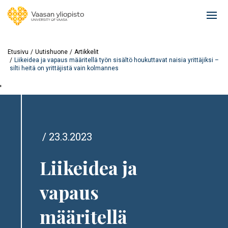
Hyppää
pääsisältöön
Ope
mai
navi
Etusivu
Uutishuone
Artikkelit
Liikeidea ja vapaus määritellä työn sisältö houkuttavat naisia yrittäjiksi –
silti heitä on yrittäjistä vain kolmannes
'
23.3.2023
Liikeidea ja
vapaus
määritellä