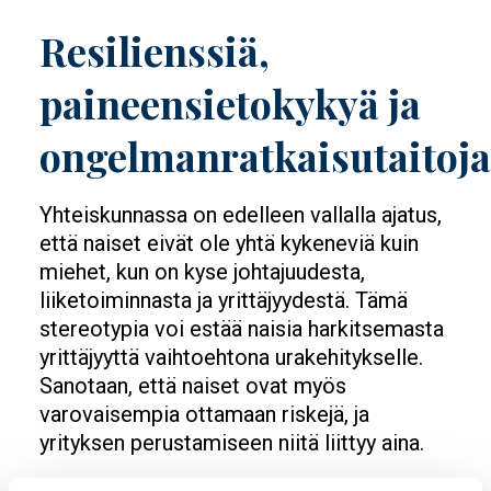
Resilienssiä,
paineensietokykyä ja
ongelmanratkaisutaitoja
Yhteiskunnassa on edelleen vallalla ajatus,
että naiset eivät ole yhtä kykeneviä kuin
miehet, kun on kyse johtajuudesta,
liiketoiminnasta ja yrittäjyydestä. Tämä
stereotypia voi estää naisia harkitsemasta
yrittäjyyttä vaihtoehtona urakehitykselle.
Sanotaan, että naiset ovat myös
varovaisempia ottamaan riskejä, ja
yrityksen perustamiseen niitä liittyy aina.
Suomen Yrittäjänaisten puheenjohtaja,