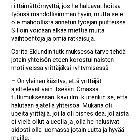
riittämättömyyttä, jos he haluavat hoitaa
työnsä mahdollisimman hyvin, mutta se ei
ole mahdollista annetun työajan puitteissa.
Silloin voidaan alkaa miettiä muita
vaihtoehtoja ja omia ratkaisuja.
Carita Eklundin tutkimuksessa tarve tehdä
jotain yhteisön eteen korostui naisten
motiiveissa yrittäjäksi ryhtymisessä.
– On yleinen käsitys, että yrittäjät
ajattelevat vain itseään. Omassa
tutkimuksessani kävi ilmi kuitenkin se, että
halutaan ajatella yhteisöä. Mukana oli
upeita yrittäjiä, joilla oli bisnesidea, jollaista
ei vielä ollut alueella ja jolla he halusivat
aidosti olla luomassa jotain uutta ja hyvää
muille.