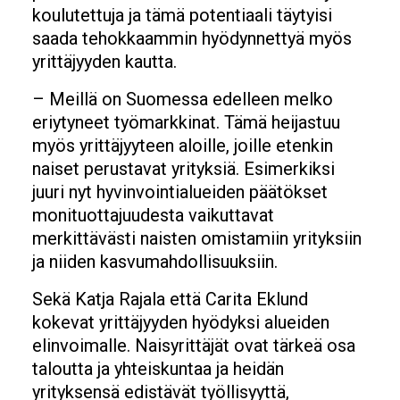
koulutettuja ja tämä potentiaali täytyisi
saada tehokkaammin hyödynnettyä myös
yrittäjyyden kautta.
– Meillä on Suomessa edelleen melko
eriytyneet työmarkkinat. Tämä heijastuu
myös yrittäjyyteen aloille, joille etenkin
naiset perustavat yrityksiä. Esimerkiksi
juuri nyt hyvinvointialueiden päätökset
monituottajuudesta vaikuttavat
merkittävästi naisten omistamiin yrityksiin
ja niiden kasvumahdollisuuksiin.
Sekä Katja Rajala että Carita Eklund
kokevat yrittäjyyden hyödyksi alueiden
elinvoimalle. Naisyrittäjät ovat tärkeä osa
taloutta ja yhteiskuntaa ja heidän
yrityksensä edistävät työllisyyttä,