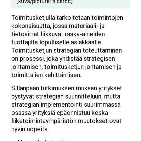
(kuva/picture: flickrcc)
Toimitusketjulla tarkoitetaan toimintojen
kokonaisuutta, jossa materiaali- ja
tietovirrat liikkuvat raaka-aineiden
tuottajilta lopulliselle asiakkaalle.
Toimitusketjun strategian toteuttaminen
on prosessi, joka yhdistää strategisen
johtamisen, toimitusketjun johtamisen ja
toimittajien kehittämisen.
Sillanpään tutkimuksen mukaan yritykset
pystyvät strategian suunnitteluun, mutta
strategian implementointi suurimmassa
osassa yrityksiä epäonnistuu koska
liiketoimintaympäristön muutokset ovat
hyvin nopeita.