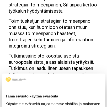
strategian toimeenpanon, Sillanpää kertoo
työkalun hyödyntämisestä.
Toimitusketjun strategian toimeenpano
onnistuu, kun huomioon otetaan muun
muassa toimeenpanon haasteet,
toimittajien kehittäminen ja informaation
integrointi strategiaan.
Tutkimusaineisto koostuu useista
eurooppalaisista ja aasialaisista yrityksiä.
Tutkimus on laadullinen usean tapauksen
tutkimus, joka noudattaa hermeneuttista
tutkimusparadigmaa.
Tämä sivusto käyttää evästeitä
Väitöstiedot
Käytämme evästeitä tarjoamamme sisällön ja mainosten