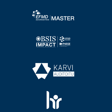
Image
Image
Image
Image