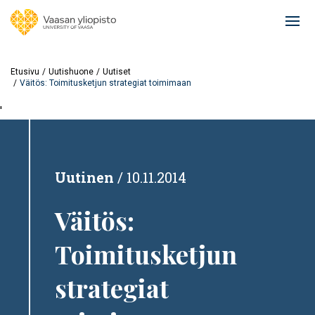
Hyppää
pääsisältöön
Ope
mai
navi
Etusivu
Uutishuone
Uutiset
Väitös: Toimitusketjun strategiat toimimaan
'
Uutinen
10.11.2014
Väitös:
Toimitusketjun
strategiat