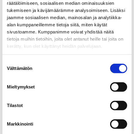
räätälöimiseen, sosiaalisen median ominaisuuksien
TkT Ilkka Sillanpään johtamisen ja
tukemiseen ja kävijämäärämme analysoimiseen. Lisäksi
organisaatioiden alaan kuuluva
jaamme sosiaalisen median, mainosalan ja analytiikka-
väitöskirjatutkimus “
Implementing Supply
alan kumppaneillemme tietoja siitä, miten käytät
Chain Strategy
” tarkastetaan perjantaina
sivustoamme. Kumppanimme voivat yhdistää näitä
14.11.2014 klo 13 Vaasan yliopiston
tietoja muihin tietoihin, joita olet antanut heille tai joita on
Kurtén-auditoriossa (Tervahovi).
kerätty, kun olet käyttänyt heidän palvelujaan.
Vastaväittäjänä tilaisuudessa toimii
professori
Stefan Bojnec
University of
Suostumuksen
Primorskasta ja kustoksena professori
Välttämätön
valinta
Marko Kohtamäki
.
Väitöskirjan tilaukset ja pdf
Mieltymykset
Opens in a new window
Opens in a new window
Opens in a new window
Tilastot
Markkinointi