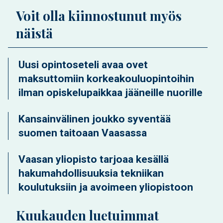
Voit olla kiinnostunut myös
näistä
Uusi opintoseteli avaa ovet
maksuttomiin korkeakouluopintoihin
ilman opiskelupaikkaa jääneille nuorille
Kansainvälinen joukko syventää
suomen taitoaan Vaasassa
Vaasan yliopisto tarjoaa kesällä
hakumahdollisuuksia tekniikan
koulutuksiin ja avoimeen yliopistoon
Kuukauden luetuimmat