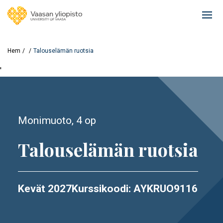
Hoppa
till
Ope
huvudinnehåll
mai
navi
Hem
Talouselämän ruotsia
'
Monimuoto
4 op
Talouselämän ruotsia
Kevät
2027
Kurssikoodi
AYKRUO9116