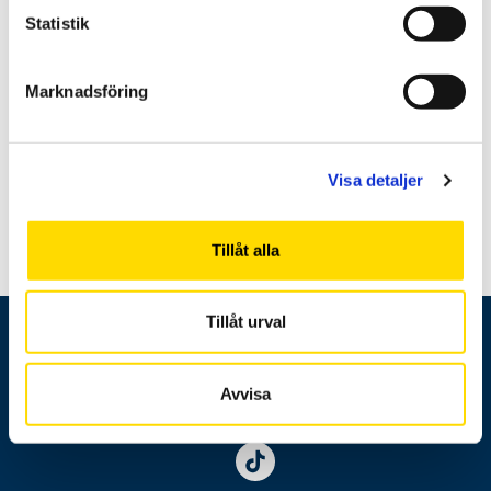
opintojakson tietoihin Vaasan
Statistik
yliopiston opinto-oppaassa.
Marknadsföring
Visa detaljer
Tillåt alla
Tillåt urval
Avvisa