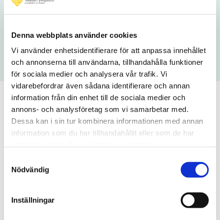
Maksullisuus
Maksullinen
Tutkinto-opiskelijoille maksuton
Nej
Denna webbplats använder cookies
Vi använder enhetsidentifierare för att anpassa innehållet
och annonserna till användarna, tillhandahålla funktioner
för sociala medier och analysera vår trafik. Vi
vidarebefordrar även sådana identifierare och annan
information från din enhet till de sociala medier och
annons- och analysföretag som vi samarbetar med.
Koulutuksen verkkosivu
Dessa kan i sin tur kombinera informationen med annan
information som du har tillhandahållit eller som de har
samlat in när du har använt deras tjänster.
Samtyckesval
Nödvändig
Inställningar
Tämä opintojakson toteutus on
päättynyt, voit tutustua