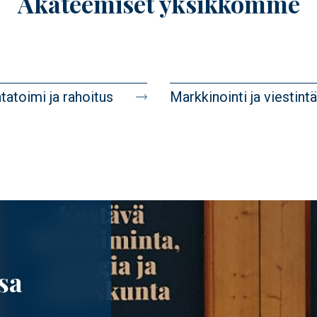
Akateemiset yksikkömme
tatoimi ja rahoitus
Markkinointi ja viestintä
sa