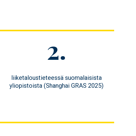
Figure
2.
value
Figure
liiketaloustieteessä suomalaisista
description
yliopistoista (Shanghai GRAS 2025)