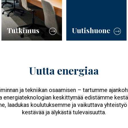
Uutishuone
Tutkimus
Uutta energiaa
iminnan ja tekniikan osaamisen – tartumme ajankohtai
a energiateknologian keskittymää edistämme kestävää
, laadukas koulutuksemme ja vaikuttava yhteistyö sy
kestävää ja älykästä tulevaisuutta.