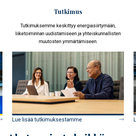
Tutkimus
Tutkimuksemme keskittyy energiasiirtymään,
liiketoiminnan uudistamiseen ja yhteiskunnallisten
muutosten ymmärtämiseen.
Lue lisää tutkimuksestamme