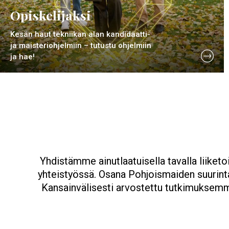
Opiskelijaksi
Kesän haut tekniikan alan kandidaatti-
ja maisteriohjelmiin – tutustu ohjelmiin
ja hae!
Yhdistämme ainutlaatuisella tavalla liiketo
yhteistyössä. Osana Pohjoismaiden suurint
Kansainvälisesti arvostettu tutkimuksemme