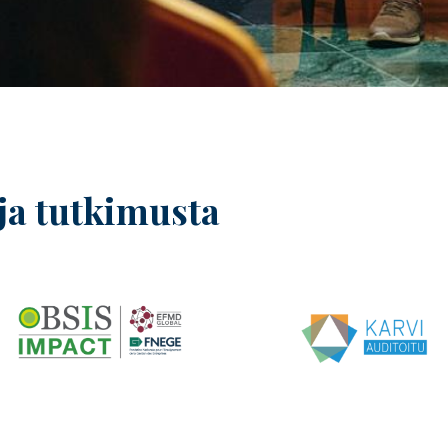
 ja tutkimusta
Image
Image