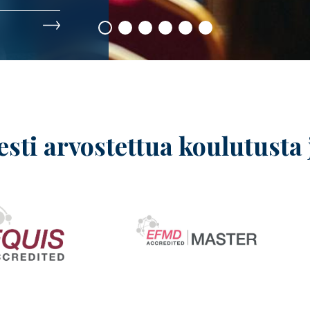
sti arvostettua koulutusta
Image