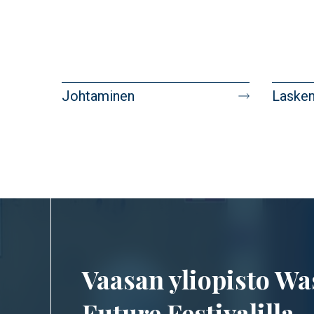
Johtaminen
Lasken
Image
Vaasan yliopisto Wa
Future Festivalilla