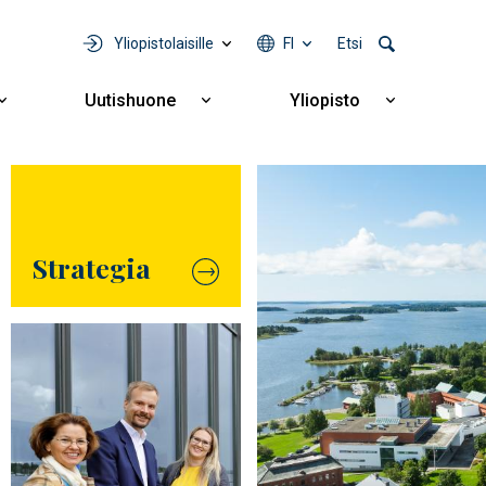
Yliopistolaisille
FI
Etsi
Uutishuone
Yliopisto
Näytä
Näytä
Näytä
alavalikko
alavalikko
alavalikko
Yhteistyö
Uutishuone
Yliopisto
Strategia