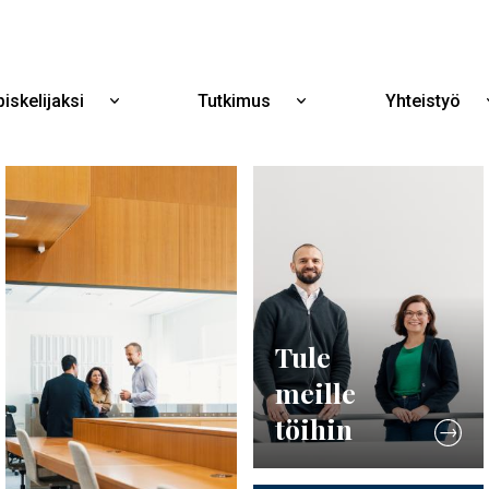
Hyppää
pääsisältöön
iskelijaksi
Tutkimus
Yhteistyö
Näytä
Näytä
alavalikko
alavalikko
Opiskelijaksi
Tutkimus
Tule
meille
töihin