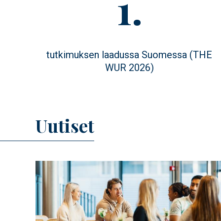
Figure
1.
value
Figure
tutkimuksen laadussa Suomessa (THE
description
WUR 2026)
Uutiset