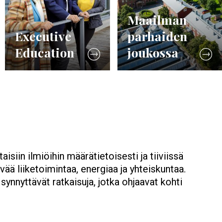
Maailman
Executive
parhaiden
Education
joukossa
siin ilmiöihin määrätietoisesti ja tiiviissä
 liiketoimintaa, energiaa ja yhteiskuntaa.
nnyttävät ratkaisuja, jotka ohjaavat kohti