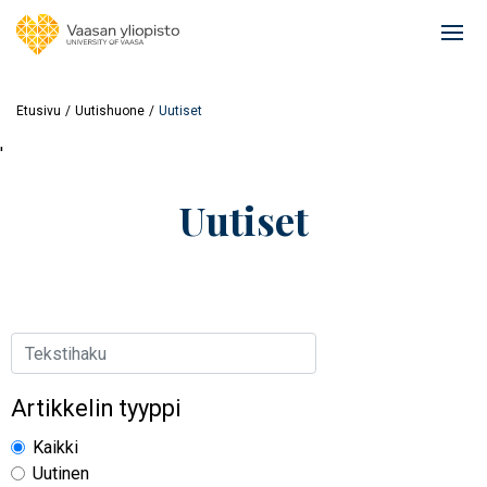
Hyppää
pääsisältöön
Ope
mai
navi
Etusivu
Uutishuone
Uutiset
'
Uutiset
Hae
Artikkelin tyyppi
Kaikki
Uutinen