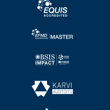
Image
Image
Image
Image