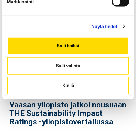
korkeakoulupaikkaa? Tutustu
Markkinointi
avoimen yliopiston moniin
mahdollisuuksiin!
Näytä tiedot
Salli kaikki
Salli valinta
Kiellä
UUTINEN
25.06.2026
Vaasan yliopisto jatkoi nousuaan
THE Sustainability Impact
Ratings -yliopistovertailussa