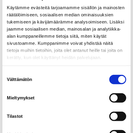
Käytämme evästeitä tarjoamamme sisällön ja mainosten
UUTINEN
02.07.2026
räätälöimiseen, sosiaalisen median ominaisuuksien
tukemiseen ja kävijämäärämme analysoimiseen. Lisäksi
Opiskelijavalinnat Vaasan
jaamme sosiaalisen median, mainosalan ja analytiikka-
alan kumppaneillemme tietoja siitä, miten käytät
yliopistoon on tehty
sivustoamme. Kumppanimme voivat yhdistää näitä
tietoja muihin tietoihin, joita olet antanut heille tai joita on
kerätty, kun olet käyttänyt heidän palvelujaan.
Suostumuksen
Välttämätön
valinta
Mieltymykset
UUTINEN
02.07.2026
Tilastot
Jäitkö ilman