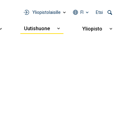
Yliopistolaisille
FI
Etsi
Uutishuone
Yliopisto
Näytä
Näytä
Näytä
alavalikko
alavalikko
alavalikko
Uutishuone
Yhteistyö
Yliopisto