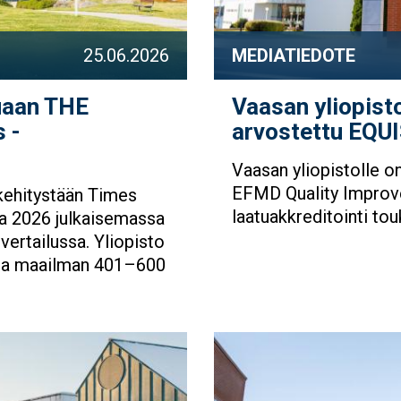
25.06.2026
MEDIATIEDOTE
suaan THE
Vaasan yliopisto
 -
arvostettu EQUI
Vaasan yliopistolle o
EFMD Quality Improv
 kehitystään Times
laatuakkreditointi to
a 2026 julkaisemassa
vertailussa. Yliopisto
lla maailman 401–600