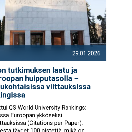
29.01.2026
on tutkimuksen laatu ja
roopan huipputasolla –
sukohtaisissa viittauksissa
ingissa
ttui QS World University Rankings:
ussa Euroopan ykköseksi
ittauksissa (Citations per Paper).
eesta täydet 100 pistettä, mikä on