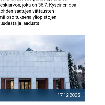
 keskiarvon, joka on 36,7. Kyseinen osa-
kohden saatujen viittausten
mii osoituksena yliopistojen
uudesta ja laadusta.
17.12.2025