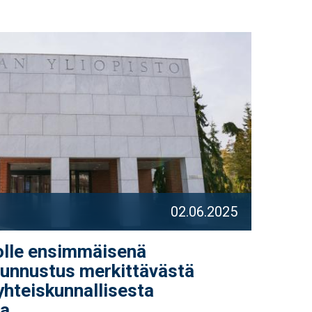
02.06.2025
olle ensimmäisenä
tunnustus merkittävästä
 yhteiskunnallisesta
ta