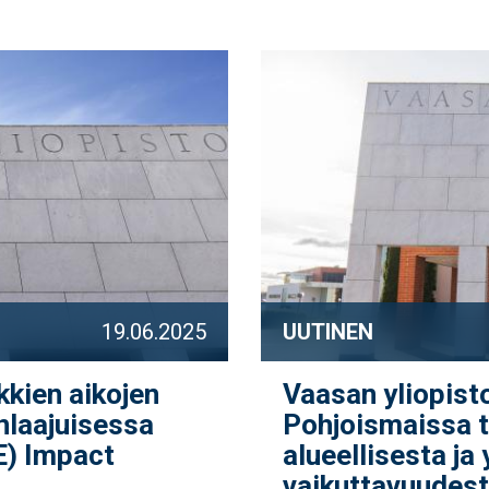
19.06.2025
UUTINEN
kkien aikojen
Vaasan yliopist
nlaajuisessa
Pohjoismaissa 
E) Impact
alueellisesta ja
vaikuttavuudes