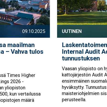
09.10.2025
UUTINEN
nsa maailman
Laskentatoimen 
a – Vahva tulos
Internal Audit A
tunnustuksen
Vaasan yliopisto on hy
kattojärjestön Audit 
essä Times Higher
ensimmäinen suomalai
ings 2026 -
hyväksytty. Tunnustus
an yliopiston
maisteriohjelmien si
-500, kun vertailussa
perusteella.
yliopistojen määrä
.