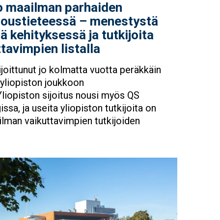
o maailman parhaiden
aloustieteessä – menestystä
 kehityksessä ja tutkijoita
tavimpien listalla
ijoittunut jo kolmatta vuotta peräkkäin
yliopiston joukkoon
 Yliopiston sijoitus nousi myös QS
issa, ja useita yliopiston tutkijoita on
lman vaikuttavimpien tutkijoiden