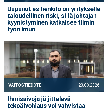
Uupunut esihenkilö on yritykselle
taloudellinen riski, sillä johtajan
kyynistyminen katkaisee tiimin
työn imun
VÄITÖSTIEDOTE
23.03.2026
Ihmisaivoja jäljittelevä
tekoälyohjaus voi vahvistaa