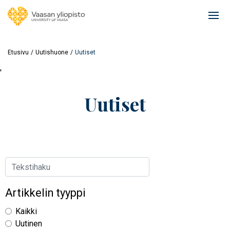
Hyppää
pääsisältöön
Ope
mai
navi
Etusivu
Uutishuone
Uutiset
'
Uutiset
Hae
Artikkelin tyyppi
Kaikki
Uutinen