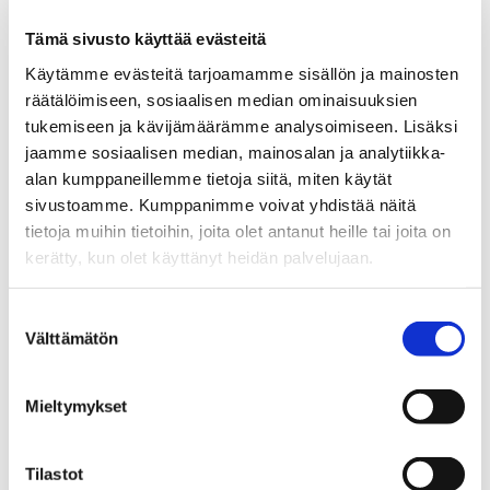
Tämä sivusto käyttää evästeitä
Käytämme evästeitä tarjoamamme sisällön ja mainosten
räätälöimiseen, sosiaalisen median ominaisuuksien
tukemiseen ja kävijämäärämme analysoimiseen. Lisäksi
jaamme sosiaalisen median, mainosalan ja analytiikka-
VÄITÖSTIEDOTE
20.05.2026
alan kumppaneillemme tietoja siitä, miten käytät
sivustoamme. Kumppanimme voivat yhdistää näitä
Tekoäly ei viekään työtäsi, vaan
tietoja muihin tietoihin, joita olet antanut heille tai joita on
kerätty, kun olet käyttänyt heidän palvelujaan.
muuttaa sen – mutta vain, jos
luotat siihen
Suostumuksen
Välttämätön
valinta
Mieltymykset
Tilastot