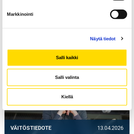
Markkinointi
VÄITÖSTIEDOTE
18.05.2026
Potilasturvallisuus syntyy
Näytä tiedot
vuorovaikutuksesta, ei
ainoastaan toimintaa ohjaavista
säännöistä
Salli kaikki
Salli valinta
Kiellä
VÄITÖSTIEDOTE
13.04.2026