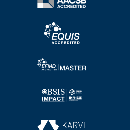
Image
Image
Image
Image