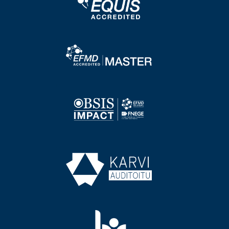
Image
Image
Image
Image