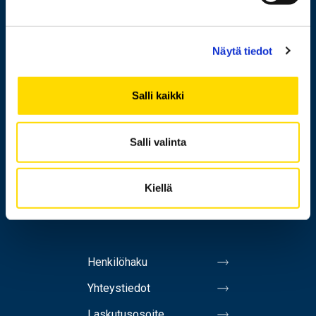
Lisää yhteystietoja
Näytä tiedot
Opiskelijaksi
Salli kaikki
Tutkimus
Yhteistyö
Salli valinta
Uutishuone
Kiellä
Yliopisto
Henkilöhaku
Yhteystiedot
Laskutusosoite