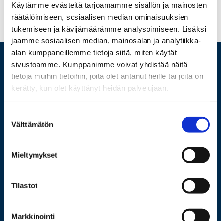
Käytämme evästeitä tarjoamamme sisällön ja mainosten
räätälöimiseen, sosiaalisen median ominaisuuksien
tukemiseen ja kävijämäärämme analysoimiseen. Lisäksi
jaamme sosiaalisen median, mainosalan ja analytiikka-
alan kumppaneillemme tietoja siitä, miten käytät
sivustoamme. Kumppanimme voivat yhdistää näitä
tietoja muihin tietoihin, joita olet antanut heille tai joita on
kerätty, kun olet käyttänyt heidän palvelujaan.
Suostumuksen
Välttämätön
valinta
Mieltymykset
029 449 8000
Tilastot
Wolffintie 32
FI-65200 Vaasa PL 700
65101 Vaasa
Markkinointi