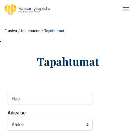
Hyppää
pääsisältöön
Ope
mai
navi
Etusivu
Uutishuone
Tapahtumat
'
Tapahtumat
Hae
Aihealue